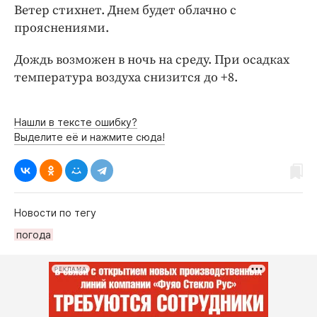
Интересное чтиво
Ветер стихнет. Днем будет облачно с
Клиника года
прояснениями.
Бренд года
Дождь возможен в ночь на среду. При осадках
Работодатель года
температура воздуха снизится до +8.
Нашли в тексте ошибку?
Выделите её и нажмите сюда!
Новости по тегу
погода
РЕКЛАМА