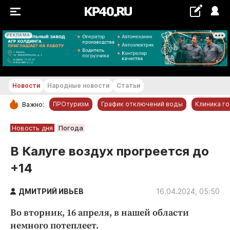
РЕКЛАМА
+22...+23 °С
Новости
Народные новости
Статьи
ПРОтуризм
График отключений воды
Клиника г
Важно:
РУБРИКИ
Новость дня
Погода
Обнинск
В Калуге воздух прогреется до
Новости компаний
+14
Статьи
Народные новости
ДМИТРИЙ ИВЬЕВ
16.04.2024, 05:50
Авто и транспорт
Во вторник, 16 апреля, в нашей области
Благоустройство
немного потеплеет.