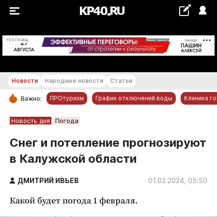
+25...+26 °С
РЕКЛАМА
Новости
Народные новости
Статьи
ПРОтуризм
График отключений воды
Клиника г
Важно:
РУБРИКИ
Новость дня
Погода
Обнинск
Снег и потепление прогнозируют
Новости компаний
в Калужской области
Статьи
Народные новости
ДМИТРИЙ ИВЬЕВ
01.02.2024, 05:50
Авто и транспорт
Какой будет погода 1 февраля.
Благоустройство