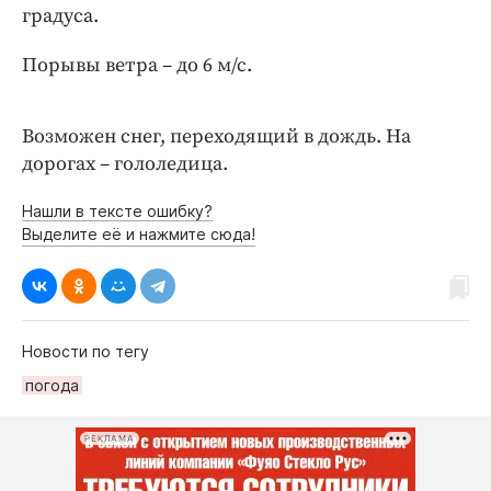
Интересное чтиво
градуса.
Клиника года
Порывы ветра – до 6 м/с.
Бренд года
Работодатель года
Возможен снег, переходящий в дождь. На
дорогах – гололедица.
Нашли в тексте ошибку?
Выделите её и нажмите сюда!
Новости по тегу
погода
РЕКЛАМА