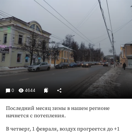
Криминал
Культура
Недвижимость и ЖКХ
Образование
Общество
Погода
Праздники
Происшествия
Спорт
Экономика и бизнес
0
4644
ПРОЕКТЫ
Блоги
Последний месяц зимы в нашем регионе
начнется с потепления.
Издания
Медиаперсона
В четверг, 1 февраля, воздух прогреется до +1