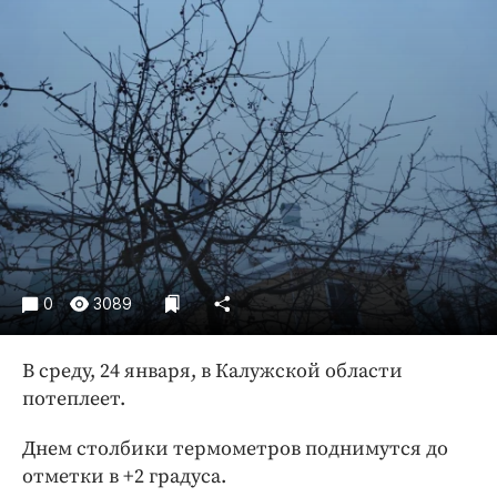
Криминал
Культура
Недвижимость и ЖКХ
Образование
Общество
Погода
Праздники
Происшествия
Спорт
0
3089
Экономика и бизнес
ПРОЕКТЫ
В среду, 24 января, в Калужской области
потеплеет.
Блоги
Издания
Днем столбики термометров поднимутся до
Медиаперсона
отметки в +2 градуса.