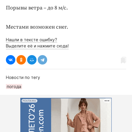
Интересное чтиво
Порывы ветра – до 8 м/с.
Клиника года
Бренд года
Местами возможен снег.
Работодатель года
Нашли в тексте ошибку?
Выделите её и нажмите сюда!
Новости по тегу
погода
РЕКЛАМА