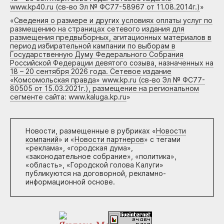
www.kp40.ru (св-во Эл № ФС77-58967 от 11.08.2014г.)
»
«
Сведения о размере и других условиях оплаты услуг по
размещению на страницах сетевого издания для
размещения предвыборных, агитационных материалов в
период избирательной кампании по выборам в
Государственную Думу Федерального Собрания
Российской Федерации девятого созыва, назначенных на
18 – 20 сентября 2026 года. Сетевое издание
«Комсомольская правда» www.kp.ru (св-во Эл № ФС77-
80505 от 15.03.2021г.), размещение на региональном
сегменте сайта: www.kaluga.kp.ru
»
Новости, размещенные в рубриках «
Новости
компаний
» и «
Новости партнеров
» с тегами
«реклама», «городская дума»,
«законодательное собрание», «политика»,
«область», «Городской голова Калуги»
публикуются на договорной, рекламно-
информационной основе.