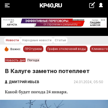
+18...+19 °С
РЕКЛАМА
Новости
Народные новости
Статьи
ПРОтуризм
График отключений воды
Клиника г
Важно:
РУБРИКИ
Новость дня
Погода
Обнинск
В Калуге заметно потеплеет
Новости компаний
ДМИТРИЙ ИВЬЕВ
Статьи
24.01.2024, 05:50
Народные новости
Какой будет погода 24 января.
Авто и транспорт
Благоустройство