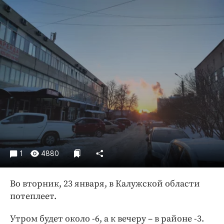
Криминал
Культура
Недвижимость и ЖКХ
Образование
Общество
Погода
Праздники
Происшествия
Спорт
Экономика и бизнес
1
4880
ПРОЕКТЫ
Блоги
Во вторник, 23 января, в Калужской области
потеплеет.
Издания
Медиаперсона
Утром будет около -6, а к вечеру – в районе -3.