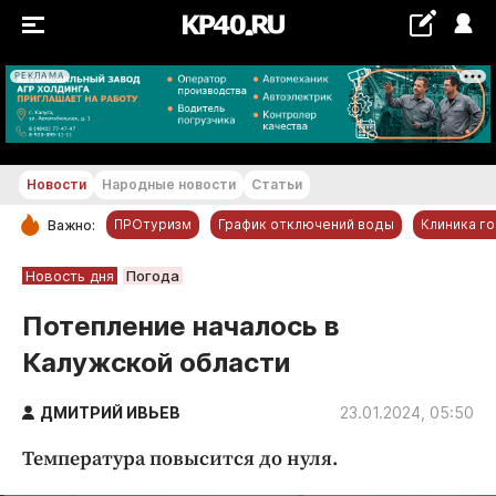
РЕКЛАМА
+19...+20 °С
Новости
Народные новости
Статьи
ПРОтуризм
График отключений воды
Клиника г
Важно:
РУБРИКИ
Новость дня
Погода
Обнинск
Потепление началось в
Новости компаний
Калужской области
Статьи
Народные новости
ДМИТРИЙ ИВЬЕВ
23.01.2024, 05:50
Авто и транспорт
Температура повысится до нуля.
Благоустройство