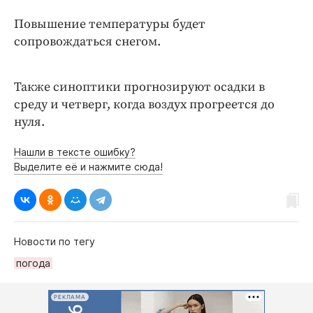
Интересное чтиво
Повышение температуры будет
Клиника года
сопровождаться снегом.
Бренд года
Работодатель года
Также синоптики прогнозируют осадки в
среду и четверг, когда воздух прогреется до
нуля.
Нашли в тексте ошибку?
Выделите её и нажмите сюда!
Новости по тегу
погода
РЕКЛАМА