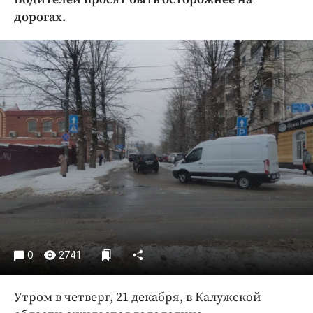
Криминал
дорогах.
Культура
Недвижимость и ЖКХ
Образование
Общество
Погода
Праздники
Происшествия
Спорт
Экономика и бизнес
ПРОЕКТЫ
Блоги
0
2741
Издания
Медиаперсона
Утром в четверг, 21 декабря, в Калужской