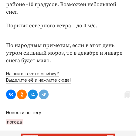
Интересное чтиво
районе -10 градусов. Возможен небольшой
Клиника года
снег.
Бренд года
Порывы северного ветра – до 4 м/с.
Работодатель года
По народным приметам, если в этот день
утром сильный мороз, то в декабре и январе
снега будет мало.
Нашли в тексте ошибку?
Выделите её и нажмите сюда!
Новости по тегу
погода