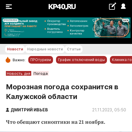
РЕКЛАМА
+26...+27 °С
Новости
Народные новости
Статьи
ПРОтуризм
График отключений воды
Клиника г
Важно:
РУБРИКИ
Новость дня
Погода
Обнинск
Морозная погода сохранится в
Новости компаний
Калужской области
Статьи
Народные новости
ДМИТРИЙ ИВЬЕВ
21.11.2023, 05:50
Авто и транспорт
Что обещают синоптики на 21 ноября.
Благоустройство