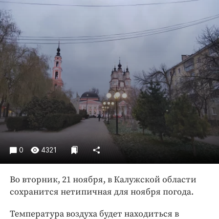
Криминал
Культура
Недвижимость и ЖКХ
Образование
Общество
Погода
Праздники
Происшествия
Спорт
Экономика и бизнес
0
4321
ПРОЕКТЫ
Блоги
Во вторник, 21 ноября, в Калужской области
сохранится нетипичная для ноября погода.
Издания
Медиаперсона
Температура воздуха будет находиться в