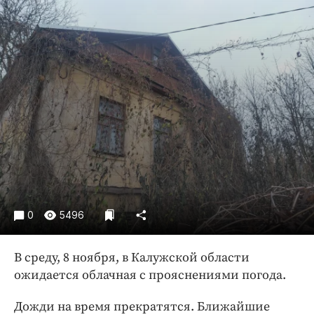
Криминал
Культура
Недвижимость и ЖКХ
Образование
Общество
Погода
Праздники
Происшествия
Спорт
Экономика и бизнес
0
5496
ПРОЕКТЫ
Блоги
В среду, 8 ноября, в Калужской области
ожидается облачная с прояснениями погода.
Издания
Медиаперсона
Дожди на время прекратятся. Ближайшие