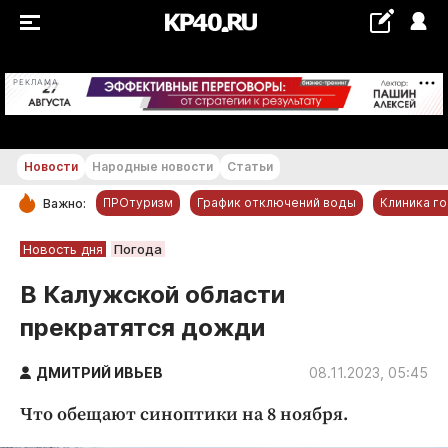
+19...+20 °С
РЕКЛАМА
Новости
Народные новости
Статьи
ПРОтуризм
График отключений воды
Клиника г
Важно:
РУБРИКИ
Новость дня
Погода
Обнинск
В Калужской области
Новости компаний
прекратятся дожди
Статьи
Народные новости
ДМИТРИЙ ИВЬЕВ
08.11.2023, 05:45
Авто и транспорт
Что обещают синоптики на 8 ноября.
Благоустройство