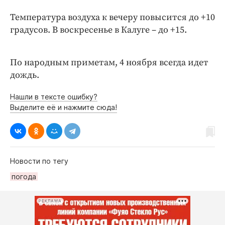
Интересное чтиво
Температура воздуха к вечеру повысится до +10
Клиника года
градусов. В воскресенье в Калуге – до +15.
Бренд года
Работодатель года
По народным приметам, 4 ноября всегда идет
дождь.
Нашли в тексте ошибку?
Выделите её и нажмите сюда!
Новости по тегу
погода
РЕКЛАМА