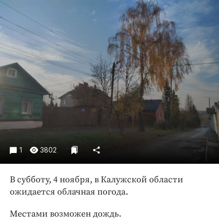
Криминал
Культура
Недвижимость и ЖКХ
Образование
Общество
Погода
Праздники
Происшествия
Спорт
Экономика и бизнес
1
3802
ПРОЕКТЫ
Блоги
В субботу, 4 ноября, в Калужской области
ожидается облачная погода.
Издания
Медиаперсона
Местами возможен дождь.