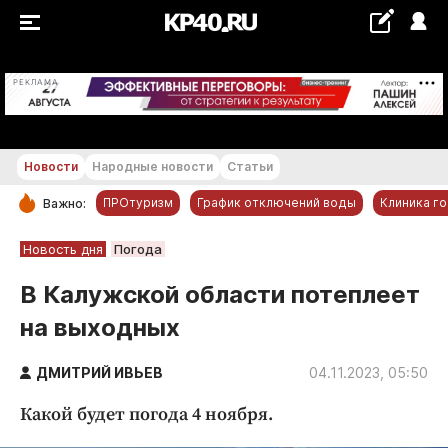
+19...+20 °С
РЕКЛАМА
Новости
Народные новости
Статьи
ПРОтуризм
График отключений воды
Клиника г
Важно:
РУБРИКИ
Новость дня
Погода
Обнинск
В Калужской области потеплеет
Новости компаний
на выходных
Статьи
Народные новости
ДМИТРИЙ ИВЬЕВ
04.11.2023, 05:50
Авто и транспорт
Какой будет погода 4 ноября.
Благоустройство