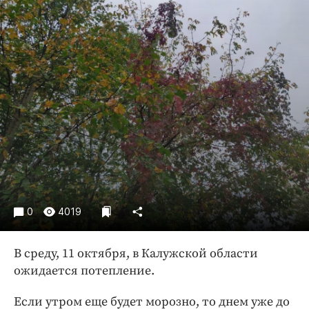
Криминал
Культура
Недвижимость и ЖКХ
Образование
Общество
Погода
Праздники
Происшествия
Спорт
Экономика и бизнес
0
4019
ПРОЕКТЫ
Блоги
В среду, 11 октября, в Калужской области
ожидается потепление.
Издания
Медиаперсона
Если утром еще будет морозно, то днем уже до