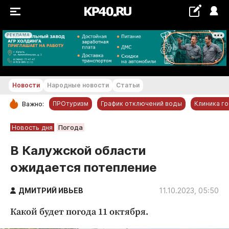
РЕКЛАМА
+22...+23 °С
Новости
Народные новости
Статьи
ПРОтуризм
График отключений воды
Клиника г
Важно:
РУБРИКИ
Новость дня
Погода
Обнинск
В Калужской области
Новости компаний
ожидается потепление
Статьи
Народные новости
ДМИТРИЙ ИВЬЕВ
11.10.2023, 05:50
Авто и транспорт
Какой будет погода 11 октября.
Благоустройство