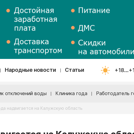
Народные новости
Статьи
+18...+
ик отключений воды
Клиника года
Работодатель г
ода надвигается на Калужскую область