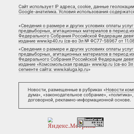
Сайт использует IP адреса, cookie, данные геолокации
Google-анатилика. Условия использования содержатс
«
Сведения о размере и других условиях оплаты услу
предвыборных, агитационных материалов в период и
Федерального Собрания Российской Федерации девято
издание www.kp40.ru (св-во Эл № ФС77-58967 от 11.08
«
Сведения о размере и других условиях оплаты услу
предвыборных, агитационных материалов в период и
Федерального Собрания Российской Федерации девято
издание «Комсомольская правда» www.kp.ru (св-во Эл
сегменте сайта: www.kaluga.kp.ru
»
Новости, размещенные в рубриках «
Новости ком
дума», «законодательное собрание», «политика»,
договорной, рекламно-информационной основе.