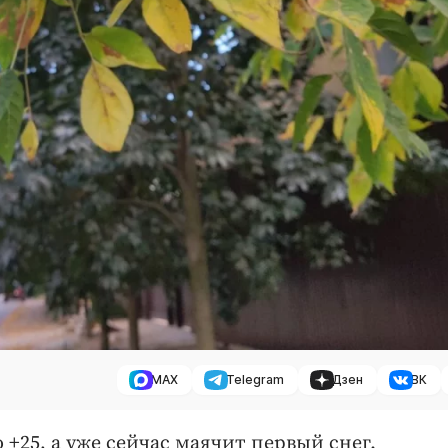
MAX
Telegram
Дзен
ВК
+25, а уже сейчас маячит первый снег.