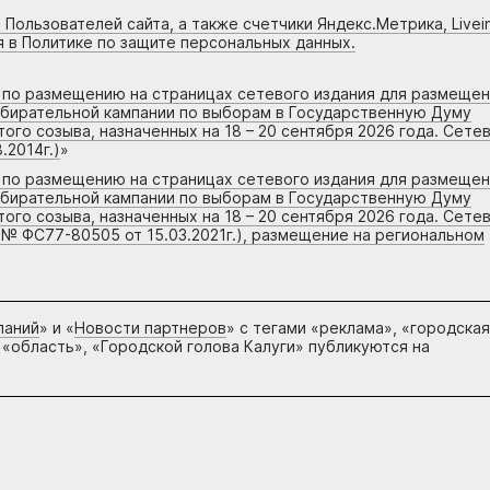
 Пользователей сайта, а также счетчики Яндекс.Метрика, Livein
я в Политике по защите персональных данных.
г по размещению на страницах сетевого издания для размеще
збирательной кампании по выборам в Государственную Думу
го созыва, назначенных на 18 – 20 сентября 2026 года. Сете
.2014г.)
»
г по размещению на страницах сетевого издания для размеще
збирательной кампании по выборам в Государственную Думу
го созыва, назначенных на 18 – 20 сентября 2026 года. Сете
 № ФС77-80505 от 15.03.2021г.), размещение на региональном
паний
» и «
Новости партнеров
» с тегами «реклама», «городская
 «область», «Городской голова Калуги» публикуются на