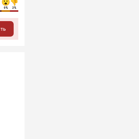
0%
2%
сть