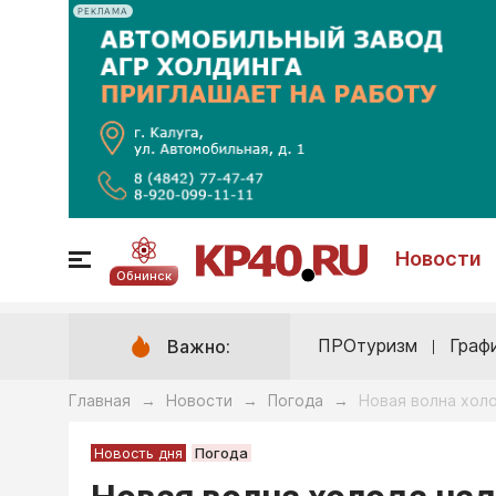
РЕКЛАМА
Новости
Обнинск
ПРОтуризм
Граф
Важно:
Главная
Новости
Погода
Новая волна хол
→
→
→
Новость дня
Погода