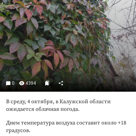
Криминал
Культура
Недвижимость и ЖКХ
Образование
Общество
Погода
Праздники
Происшествия
Спорт
0
4394
Экономика и бизнес
ПРОЕКТЫ
В среду, 4 октября, в Калужской области
ожидается облачная погода.
Блоги
Издания
Днем температура воздуха составит около +18
Медиаперсона
градусов.