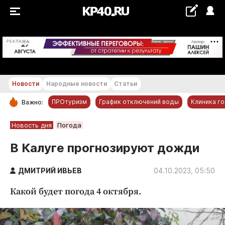
+16...+17 °С
РЕКЛАМА
Новости
Народные новости
Статьи
ПРОтуризм
График отключений воды
Клиника г
Важно:
РУБРИКИ
Новость дня
Погода
Обнинск
В Калуге прогнозируют дожди
Новости компаний
ДМИТРИЙ ИВЬЕВ
Статьи
04.10.2023, 05:50
Народные новости
Какой будет погода 4 октября.
Авто и транспорт
Благоустройство