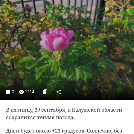
Криминал
Культура
Недвижимость и ЖКХ
Образование
Общество
Погода
Праздники
Происшествия
Спорт
Экономика и бизнес
0
2114
ПРОЕКТЫ
Блоги
В пятницу, 29 сентября, в Калужской области
сохранится теплая погода.
Издания
Медиаперсона
Днем будет около +23 градусов. Солнечно, без