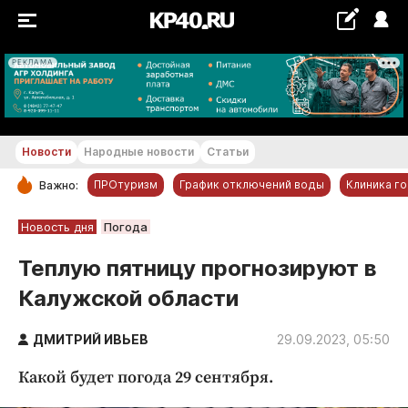
РЕКЛАМА
+18...+19 °С
Новости
Народные новости
Статьи
ПРОтуризм
График отключений воды
Клиника г
Важно:
РУБРИКИ
Новость дня
Погода
Обнинск
Теплую пятницу прогнозируют в
Новости компаний
Калужской области
Статьи
Народные новости
ДМИТРИЙ ИВЬЕВ
29.09.2023, 05:50
Авто и транспорт
Какой будет погода 29 сентября.
Благоустройство