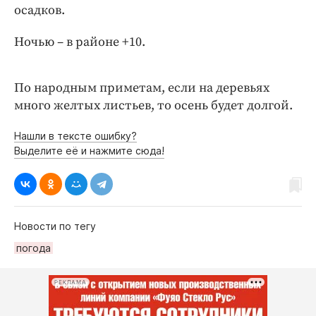
Интересное чтиво
осадков.
Клиника года
Ночью – в районе +10.
Бренд года
Работодатель года
По народным приметам, если на деревьях
много желтых листьев, то осень будет долгой.
Нашли в тексте ошибку?
Выделите её и нажмите сюда!
Новости по тегу
погода
РЕКЛАМА