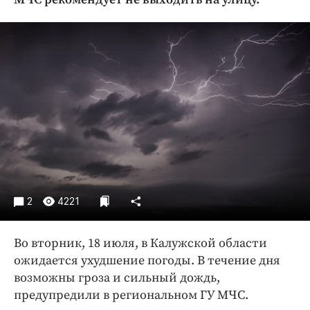
Криминал
Культура
Недвижимость и ЖКХ
Образование
Общество
Погода
Праздники
Происшествия
Спорт
Экономика и бизнес
2
4221
ПРОЕКТЫ
Во вторник, 18 июля, в Калужской области
Блоги
ожидается ухудшение погоды. В течение дня
Издания
возможны гроза и сильный дождь,
Медиаперсона
предупредили в региональном ГУ МЧС.