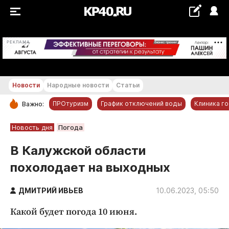
+22...+23 °С
РЕКЛАМА
Новости
Народные новости
Статьи
ПРОтуризм
График отключений воды
Клиника г
Важно:
РУБРИКИ
Новость дня
Погода
Обнинск
В Калужской области
Новости компаний
похолодает на выходных
Статьи
Народные новости
ДМИТРИЙ ИВЬЕВ
10.06.2023, 05:50
Авто и транспорт
Какой будет погода 10 июня.
Благоустройство