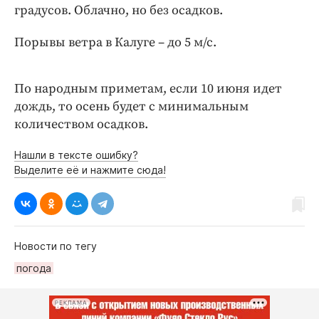
Интересное чтиво
градусов. Облачно, но без осадков.
Клиника года
Порывы ветра в Калуге – до 5 м/с.
Бренд года
Работодатель года
По народным приметам, если 10 июня идет
дождь, то осень будет с минимальным
количеством осадков.
Нашли в тексте ошибку?
Выделите её и нажмите сюда!
Новости по тегу
погода
РЕКЛАМА