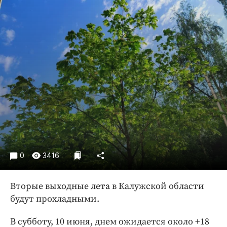
Криминал
Культура
Недвижимость и ЖКХ
Образование
Общество
Погода
Праздники
Происшествия
Спорт
Экономика и бизнес
0
3416
ПРОЕКТЫ
Блоги
Вторые выходные лета в Калужской области
будут прохладными.
Издания
Медиаперсона
В субботу, 10 июня, днем ожидается около +18