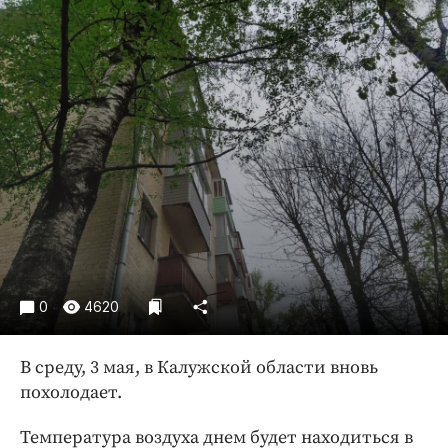
Криминал
Культура
Недвижимость и ЖКХ
Образование
Общество
Погода
Праздники
Происшествия
Спорт
Экономика и бизнес
0
4620
ПРОЕКТЫ
Блоги
В среду, 3 мая, в Калужской области вновь
похолодает.
Издания
Медиаперсона
Температура воздуха днем будет находиться в