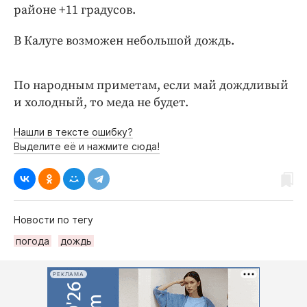
Интересное чтиво
районе +11 градусов.
Клиника года
В Калуге возможен небольшой дождь.
Бренд года
Работодатель года
По народным приметам, если май дождливый
и холодный, то меда не будет.
Нашли в тексте ошибку?
Выделите её и нажмите сюда!
Новости по тегу
погода
дождь
РЕКЛАМА