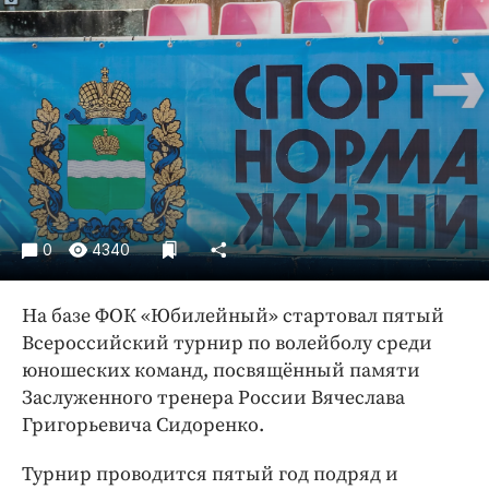
Криминал
Культура
Недвижимость и ЖКХ
Образование
Общество
Погода
Праздники
Происшествия
0
4340
Спорт
Экономика и бизнес
На базе ФОК «Юбилейный» стартовал пятый
Всероссийский турнир по волейболу среди
ПРОЕКТЫ
юношеских команд, посвящённый памяти
Заслуженного тренера России Вячеслава
Блоги
Григорьевича Сидоренко.
Издания
Медиаперсона
Турнир проводится пятый год подряд и