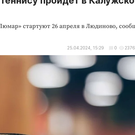
 теннису пройдет в Калужск
Люмар» стартуют 26 апреля в Людиново, соо
25.04.2024, 15:29
0
2376