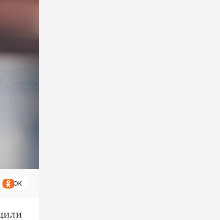
ОК
бщили