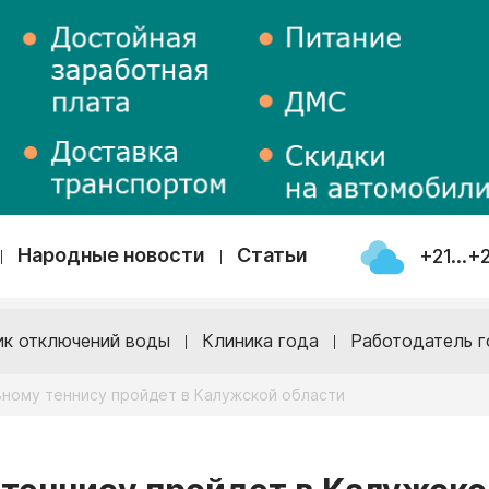
Народные новости
Статьи
+21...+
ик отключений воды
Клиника года
Работодатель г
ьному теннису пройдет в Калужской области