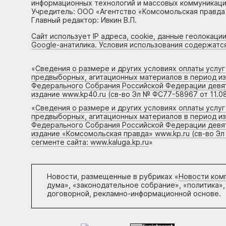
информационных технологий и массовых коммуникаций
Учредитель: ООО «Агентство «Комсомольская правда 
Главный редактор: Ивкин В.П.
Сайт использует IP адреса, cookie, данные геолокации
Google-анатилика. Условия использования содержатс
«
Сведения о размере и других условиях оплаты услу
предвыборных, агитационных материалов в период и
Федерального Собрания Российской Федерации девято
издание www.kp40.ru (св-во Эл № ФС77-58967 от 11.08
«
Сведения о размере и других условиях оплаты услу
предвыборных, агитационных материалов в период и
Федерального Собрания Российской Федерации девято
издание «Комсомольская правда» www.kp.ru (св-во Эл
сегменте сайта: www.kaluga.kp.ru
»
Новости, размещенные в рубриках «
Новости ком
дума», «законодательное собрание», «политика»,
договорной, рекламно-информационной основе.