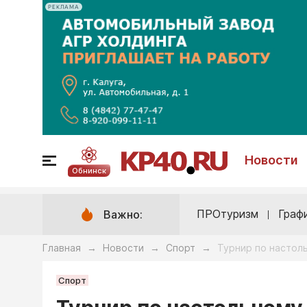
РЕКЛАМА
Новости
Обнинск
ПРОтуризм
Граф
Важно:
Главная
Новости
Спорт
Турнир по настол
→
→
→
Спорт