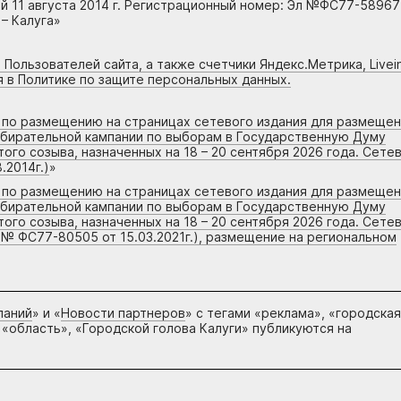
 11 августа 2014 г. Регистрационный номер: Эл №ФС77-58967
– Калуга»
 Пользователей сайта, а также счетчики Яндекс.Метрика, Livein
я в Политике по защите персональных данных.
г по размещению на страницах сетевого издания для размеще
збирательной кампании по выборам в Государственную Думу
го созыва, назначенных на 18 – 20 сентября 2026 года. Сете
.2014г.)
»
г по размещению на страницах сетевого издания для размеще
збирательной кампании по выборам в Государственную Думу
го созыва, назначенных на 18 – 20 сентября 2026 года. Сете
 № ФС77-80505 от 15.03.2021г.), размещение на региональном
паний
» и «
Новости партнеров
» с тегами «реклама», «городская
 «область», «Городской голова Калуги» публикуются на