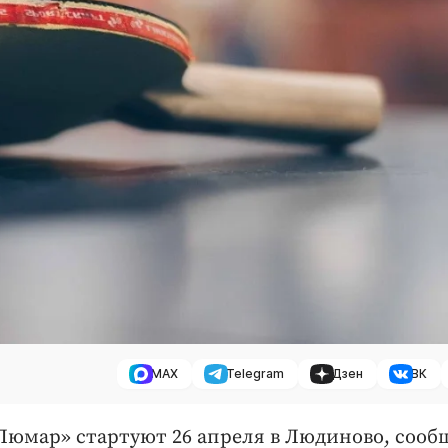
MAX
Telegram
Дзен
ВК
Люмар» стартуют 26 апреля в Людиново, соо