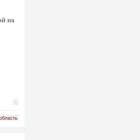
ой на
 область