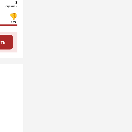
3
оценили
67%
сть