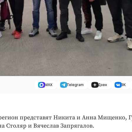
MAX
Telegram
Дзен
ВК
регион представят Никита и Анна Мищенко, 
на Столяр и Вячеслав Запрягалов.