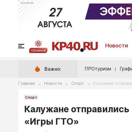
РЕКЛАМА
Новости
Обнинск
ПРОтуризм
Граф
Важно:
Главная
Новости
Спорт
Калужане отправи
→
→
→
Спорт
Калужане отправились 
«Игры ГТО»