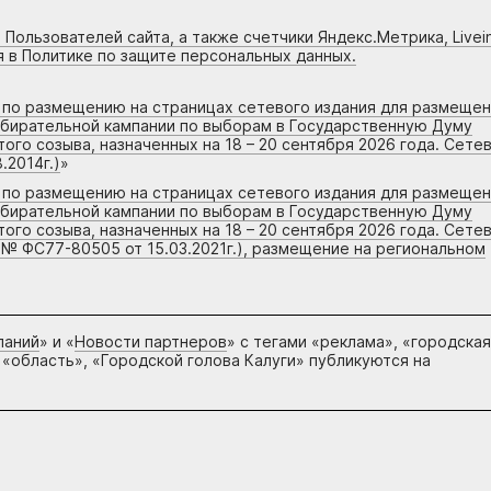
 Пользователей сайта, а также счетчики Яндекс.Метрика, Livein
я в Политике по защите персональных данных.
г по размещению на страницах сетевого издания для размеще
збирательной кампании по выборам в Государственную Думу
го созыва, назначенных на 18 – 20 сентября 2026 года. Сете
.2014г.)
»
г по размещению на страницах сетевого издания для размеще
збирательной кампании по выборам в Государственную Думу
го созыва, назначенных на 18 – 20 сентября 2026 года. Сете
 № ФС77-80505 от 15.03.2021г.), размещение на региональном
паний
» и «
Новости партнеров
» с тегами «реклама», «городская
 «область», «Городской голова Калуги» публикуются на