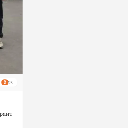
ОК
Грант