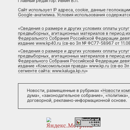
Главный редактор: Ивкин В.П.
Сайт использует IP адреса, cookie, данные геолокации
Google-анатилика. Условия использования содержатс
«
Сведения о размере и других условиях оплаты услу
предвыборных, агитационных материалов в период и
Федерального Собрания Российской Федерации девято
издание www.kp40.ru (св-во Эл № ФС77-58967 от 11.08
«
Сведения о размере и других условиях оплаты услу
предвыборных, агитационных материалов в период и
Федерального Собрания Российской Федерации девято
издание «Комсомольская правда» www.kp.ru (св-во Эл
сегменте сайта: www.kaluga.kp.ru
»
Новости, размещенные в рубриках «
Новости ком
дума», «законодательное собрание», «политика»,
договорной, рекламно-информационной основе.