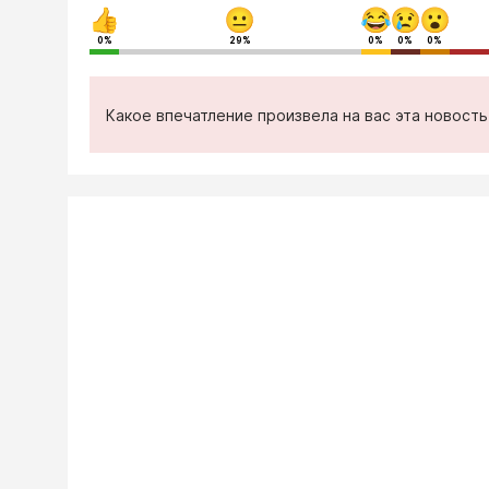
0%
29%
0%
0%
0%
Какое впечатление произвела на вас эта новост