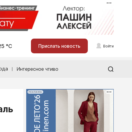
25 °С
Прислать новость
Войти
ода
Интересное чтиво
РЕКЛАМА
аль