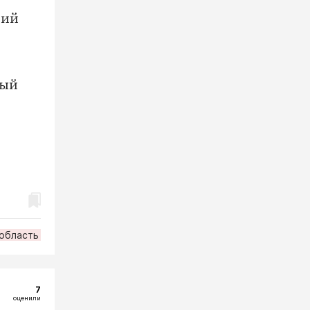
рий
ный
 область
7
оценили