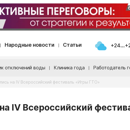
Народные новости
Статьи
+24...+
ик отключений воды
Клиника года
Работодатель г
лись на IV Всероссийский фестиваль «Игры ГТО»
на IV Всероссийский фестив