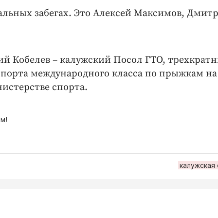
альных забегах. Это Алексей Максимов, Дмит
ий Кобелев – калужский Посол ГТО, трехкрат
спорта международного класса по прыжкам на
нистерстве спорта.
м!
калужская