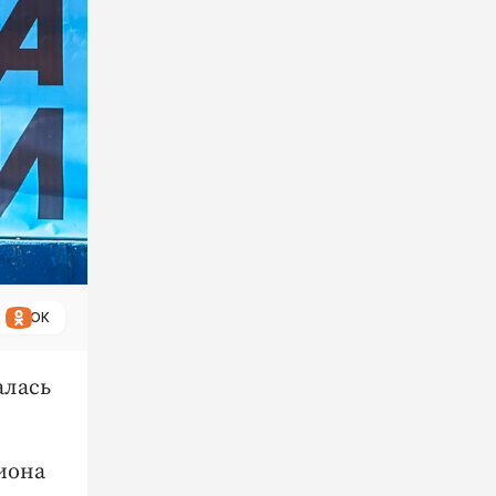
ОК
алась
иона