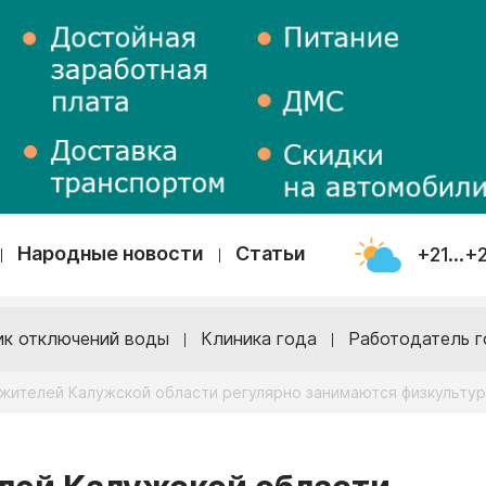
Народные новости
Статьи
+21...+
ик отключений воды
Клиника года
Работодатель г
жителей Калужской области регулярно занимаются физкультур