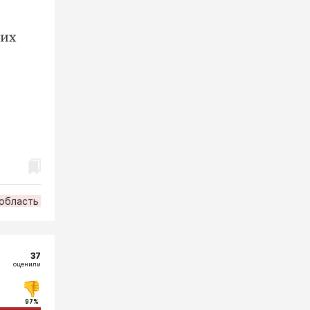
 их
 область
37
оценили
97%