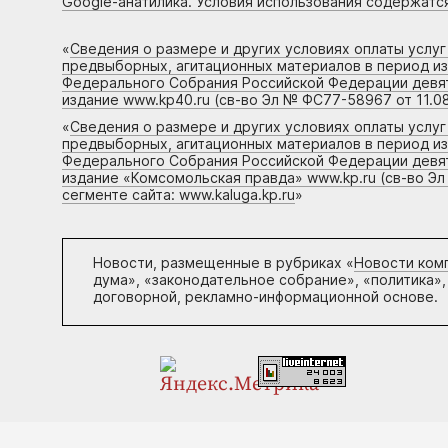
Google-анатилика. Условия использования содержатс
«
Сведения о размере и других условиях оплаты услу
предвыборных, агитационных материалов в период и
Федерального Собрания Российской Федерации девято
издание www.kp40.ru (св-во Эл № ФС77-58967 от 11.08
«
Сведения о размере и других условиях оплаты услу
предвыборных, агитационных материалов в период и
Федерального Собрания Российской Федерации девято
издание «Комсомольская правда» www.kp.ru (св-во Эл
сегменте сайта: www.kaluga.kp.ru
»
Новости, размещенные в рубриках «
Новости ком
дума», «законодательное собрание», «политика»,
договорной, рекламно-информационной основе.