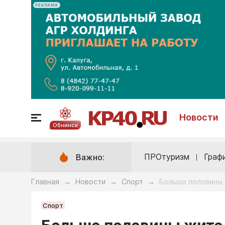
РЕКЛАМА
Новости
Обнинск
ПРОтуризм
Граф
Важно:
Главная
Новости
Спорт
Больше половины 
→
→
→
Спорт