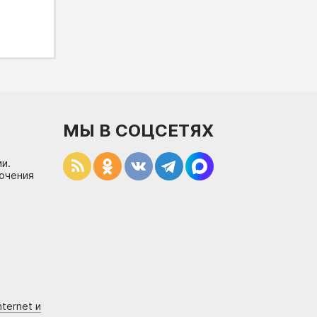
МЫ В СОЦСЕТЯХ
и.
лючения
ternet и