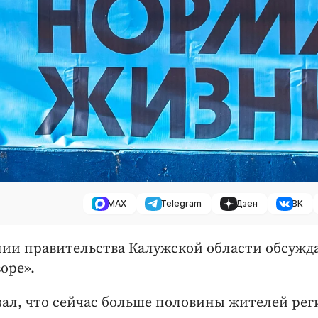
MAX
Telegram
Дзен
ВК
ании правительства Калужской области обсужд
оре».
зал, что сейчас больше половины жителей рег