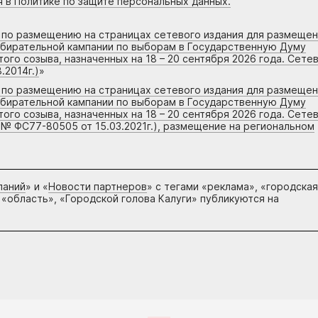
я в Политике по защите персональных данных.
г по размещению на страницах сетевого издания для размеще
збирательной кампании по выборам в Государственную Думу
го созыва, назначенных на 18 – 20 сентября 2026 года. Сете
.2014г.)
»
г по размещению на страницах сетевого издания для размеще
збирательной кампании по выборам в Государственную Думу
го созыва, назначенных на 18 – 20 сентября 2026 года. Сете
 № ФС77-80505 от 15.03.2021г.), размещение на региональном
паний
» и «
Новости партнеров
» с тегами «реклама», «городская
 «область», «Городской голова Калуги» публикуются на