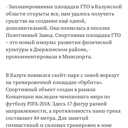
Интересное чтиво
- Запланированные площадки ГТО в Калужской
Клиника года
области открыты все, нам удалось получить
Бренд года
средства на создание ещё одной,
Работодатель года
дополнительной. Она появилась в поселке
Полотняный Завод. Спортивная площадка ГТО
– это новый импульс развития физической
культуры в Дзержинском районе, -
прокомментировали в Минспорта.
В Калуге появился скейт-парк с зоной воркаут
на тренировочной площадке «Орбита».
Спортивный объект создан в рамках
Концепции наследия чемпионата мира по
футболу FIFA-2018. Здесь 17 фигур разной
направленности, а протяженность памп-трека
составляет 84 метра. Для занятий
гимнастикой и силовых тренировок в зоне