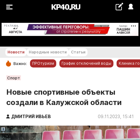
+22...+23 °С
РЕКЛАМА
Новости
Народные новости
Статьи
ПРОтуризм
График отключений воды
Клиника г
Важно:
РУБРИКИ
Спорт
Обнинск
Новые спортивные объекты
Новости компаний
создали в Калужской области
Статьи
Народные новости
ДМИТРИЙ ИВЬЕВ
09.11.2023, 15:41
Авто и транспорт
Благоустройство