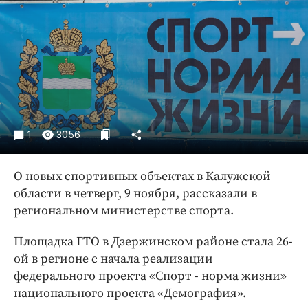
Криминал
Культура
Недвижимость и ЖКХ
Образование
Общество
Погода
Праздники
1
3056
Происшествия
Спорт
О новых спортивных объектах в Калужской
области в четверг, 9 ноября, рассказали в
Экономика и бизнес
региональном министерстве спорта.
ПРОЕКТЫ
Площадка ГТО в Дзержинском районе стала 26-
Блоги
ой в регионе с начала реализации
Издания
федерального проекта «Спорт - норма жизни»
Медиаперсона
национального проекта «Демография».