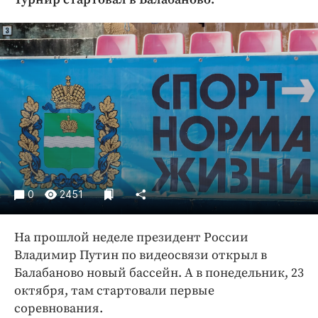
Криминал
Культура
Недвижимость и ЖКХ
Образование
Общество
Погода
Праздники
Происшествия
Спорт
0
2451
Экономика и бизнес
ПРОЕКТЫ
На прошлой неделе президент России
Владимир Путин по видеосвязи открыл в
Блоги
Балабаново новый бассейн. А в понедельник, 23
Издания
октября, там стартовали первые
Медиаперсона
соревнования.