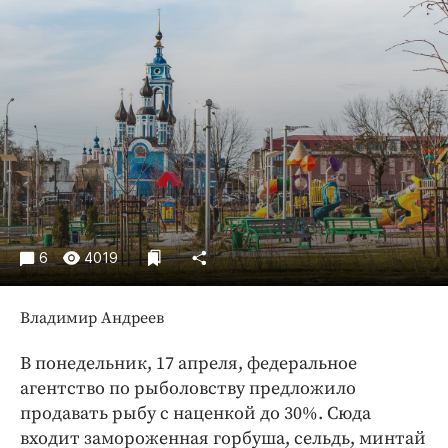
Криминал
Культура
Недвижимость и ЖКХ
Образование
Общество
Погода
Праздники
Происшествия
Спорт
6
4019
Экономика и бизнес
Владимир Андреев
ПРОЕКТЫ
В понедельник, 17 апреля, федеральное
Блоги
агентство по рыболовству предложило
Издания
продавать рыбу с наценкой до 30%. Сюда
Медиаперсона
входит замороженная горбуша, сельдь, минтай