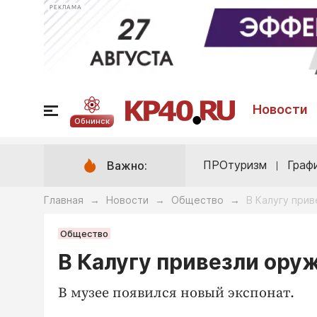
РЕКЛАМА
Новости
Обнинск
ПРОтуризм
Граф
Важно:
Главная
Новости
Общество
В Калугу при
→
→
→
Общество
В Калугу привезли ору
В музее появился новый экспонат.