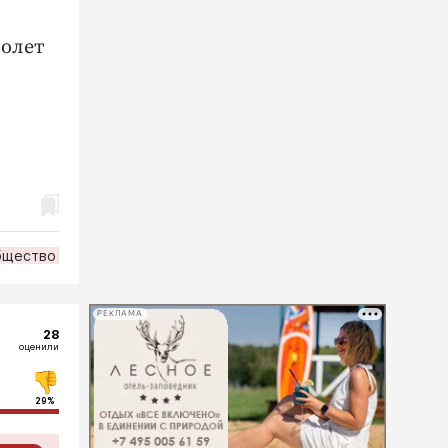
толет
бщество
РЕКЛАМА
28
оценили
29%