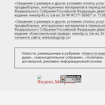
«
Сведения о размере и других условиях оплаты услу
предвыборных, агитационных материалов в период и
Федерального Собрания Российской Федерации девято
издание www.kp40.ru (св-во Эл № ФС77-58967 от 11.08
«
Сведения о размере и других условиях оплаты услу
предвыборных, агитационных материалов в период и
Федерального Собрания Российской Федерации девято
издание «Комсомольская правда» www.kp.ru (св-во Эл
сегменте сайта: www.kaluga.kp.ru
»
Новости, размещенные в рубриках «
Новости ком
дума», «законодательное собрание», «политика»,
договорной, рекламно-информационной основе.