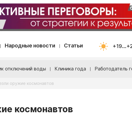
Народные новости
Статьи
+19...+
ик отключений воды
Клиника года
Работодатель г
везли оружие космонавтов
жие космонавтов