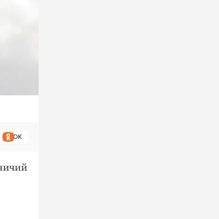
ОК
тничий