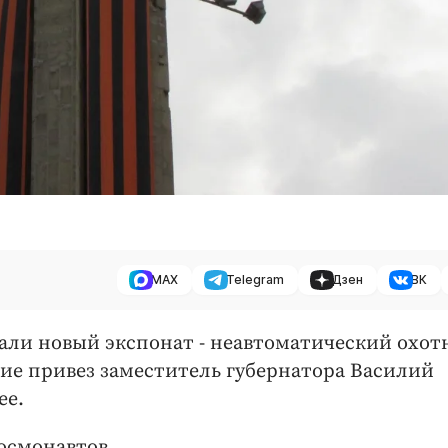
MAX
Telegram
Дзен
ВК
дали новый экспонат - неавтоматический охо
ие привез заместитель губернатора Василий
ее.
осмонавтов.