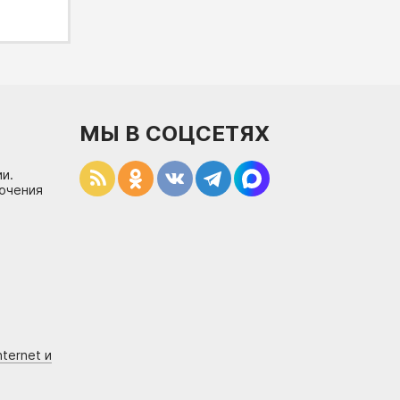
МЫ В СОЦСЕТЯХ
и.
лючения
ternet и