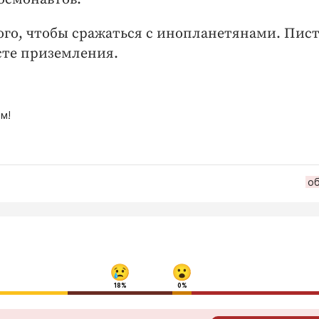
ого, чтобы сражаться с инопланетянами. Пис
сте приземления.
м!
о
18%
0%