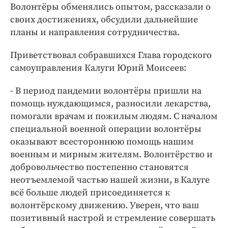
Интересное чтиво
Волонтёры обменялись опытом, рассказали о
Клиника года
своих достижениях, обсудили дальнейшие
планы и направления сотрудничества.
Бренд года
Работодатель года
Приветствовал собравшихся Глава городского
самоуправления Калуги Юрий Моисеев:
- В период пандемии волонтёры пришли на
помощь нуждающимся, разносили лекарства,
помогали врачам и пожилым людям. С началом
специальной военной операции волонтёры
оказывают всестороннюю помощь нашим
военным и мирным жителям. Волонтёрство и
добровольчество постепенно становятся
неотъемлемой частью нашей жизни, в Калуге
всё больше людей присоединяется к
волонтёрскому движению. Уверен, что ваш
позитивный настрой и стремление совершать