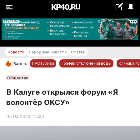
РЕКЛАМА
+19...+20 °С
Новости
Народные новости
Статьи
ПРОтуризм
График отключений воды
Клиника г
Важно:
РУБРИКИ
Общество
Обнинск
В Калуге открылся форум «Я
Новости компаний
волонтёр ОКСУ»
Статьи
Народные новости
05.04.2023, 15:30
Авто и транспорт
Благоустройство