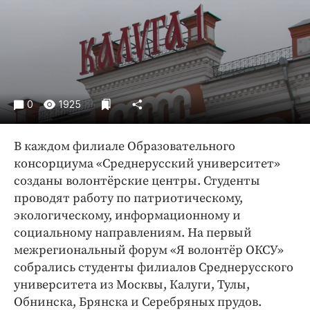
Криминал
Культура
Недвижимость и ЖКХ
Образование
Общество
0
1925
Погода
Праздники
В каждом филиале Образовательного
Происшествия
консорциума «Среднерусский университет»
Спорт
созданы волонтёрские центры. Студенты
Экономика и бизнес
проводят работу по патриотическому,
экологическому, информационному и
ПРОЕКТЫ
социальному направлениям. На первый
межрегиональный форум «Я волонтёр ОКСУ»
Блоги
собрались студенты филиалов Среднерусского
Издания
университета из Москвы, Калуги, Тулы,
Медиаперсона
Обнинска, Брянска и Серебряных прудов.