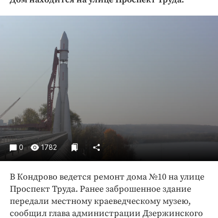
Криминал
Культура
Недвижимость и ЖКХ
Образование
Общество
Погода
Праздники
Происшествия
Спорт
Экономика и бизнес
0
1782
ПРОЕКТЫ
В Кондрово ведется ремонт дома №10 на улице
Блоги
Проспект Труда. Ранее заброшенное здание
Издания
передали местному краеведческому музею,
Медиаперсона
сообщил глава администрации Дзержинского