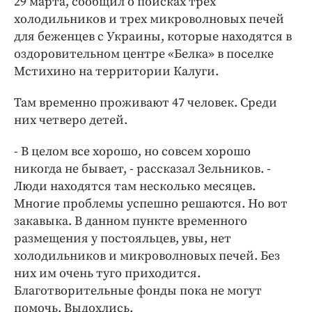
29 марта, сообщил о поисках трех
Интересное чтиво
холодильников и трех микроволновых печей
Клиника года
для беженцев с Украины, которые находятся в
Бренд года
оздоровительном центре «Белка» в поселке
Работодатель года
Мстихино на территории Калуги.
Там временно проживают 47 человек. Среди
них четверо детей.
- В целом все хорошо, но совсем хорошо
никогда не бывает, - рассказал Зельников. -
Люди находятся там несколько месяцев.
Многие проблемы успешно решаются. Но вот
закавыка. В данном пункте временного
размещения у постояльцев, увы, нет
холодильников и микроволновых печей. Без
них им очень туго приходится.
Благотворительные фонды пока не могут
помочь. Выдохлись.