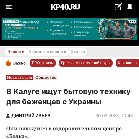
РЕКЛАМА
+11...+12 °С
Новости
Народные новости
Статьи
ПРОтуризм
График отключений воды
Клиника г
Важно:
РУБРИКИ
Новость дня
Общество
Обнинск
В Калуге ищут бытовую технику
Новости компаний
для беженцев с Украины
Статьи
Народные новости
ДМИТРИЙ ИВЬЕВ
30.03.2023, 10:43
Авто и транспорт
Они находятся в оздоровительном центре
Благоустройство
«Белка».