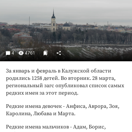
Криминал
Культура
Недвижимость и ЖКХ
Образование
Общество
Погода
4
4761
Праздники
Происшествия
За январь и февраль в Калужской области
Спорт
родились 1258 детей. Во вторник. 28 марта,
Экономика и бизнес
региональный загс опубликовал список самых
редких имен за этот период.
ПРОЕКТЫ
Редкие имена девочек - Анфиса, Аврора, Зоя,
Блоги
Каролина, Любава и Марта.
Издания
Медиаперсона
Редкие имена мальчиков - Адам, Борис,