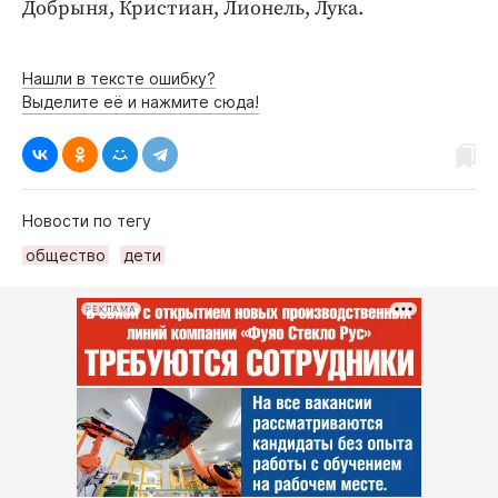
Интересное чтиво
Добрыня, Кристиан, Лионель, Лука.
Клиника года
Бренд года
Нашли в тексте ошибку?
Выделите её и нажмите сюда!
Работодатель года
Новости по тегу
общество
дети
РЕКЛАМА