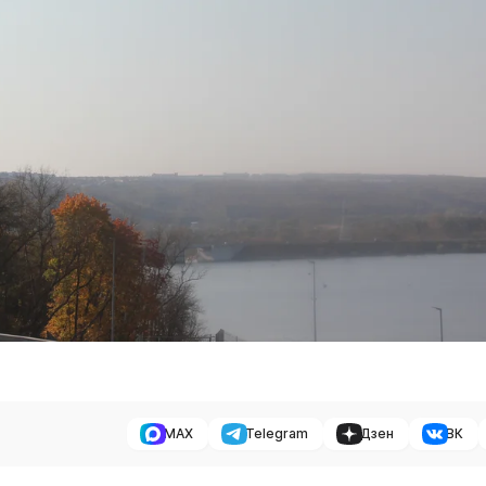
MAX
Telegram
Дзен
ВК