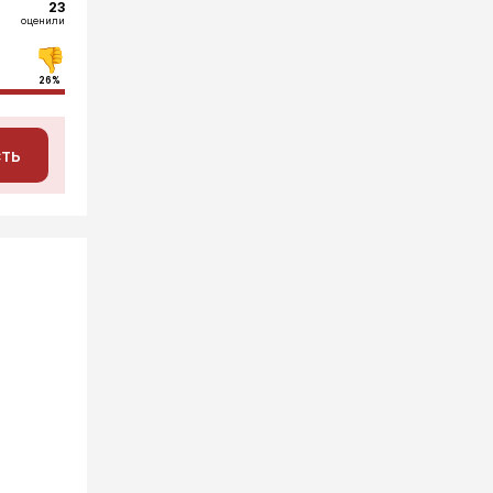
23
оценили
26%
сть