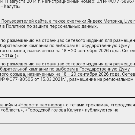
 11 августа 2014 г. Регистрационный номер: Эл №ФС77-58967
– Калуга»
 Пользователей сайта, а также счетчики Яндекс.Метрика, Livein
я в Политике по защите персональных данных.
г по размещению на страницах сетевого издания для размеще
збирательной кампании по выборам в Государственную Думу
го созыва, назначенных на 18 – 20 сентября 2026 года. Сете
.2014г.)
»
г по размещению на страницах сетевого издания для размеще
збирательной кампании по выборам в Государственную Думу
го созыва, назначенных на 18 – 20 сентября 2026 года. Сете
 № ФС77-80505 от 15.03.2021г.), размещение на региональном
паний
» и «
Новости партнеров
» с тегами «реклама», «городская
 «область», «Городской голова Калуги» публикуются на