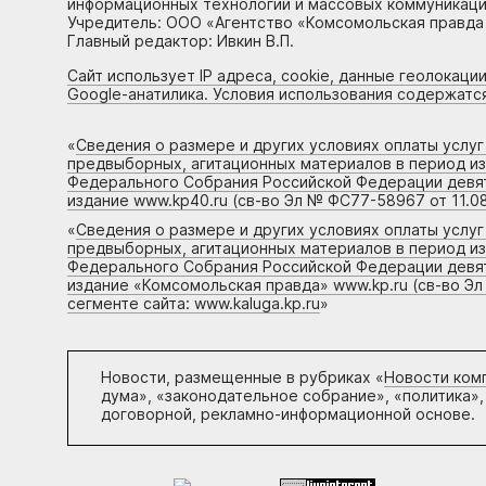
информационных технологий и массовых коммуникаций
Учредитель: ООО «Агентство «Комсомольская правда 
Главный редактор: Ивкин В.П.
Сайт использует IP адреса, cookie, данные геолокации
Google-анатилика. Условия использования содержатс
«
Сведения о размере и других условиях оплаты услу
предвыборных, агитационных материалов в период и
Федерального Собрания Российской Федерации девято
издание www.kp40.ru (св-во Эл № ФС77-58967 от 11.08
«
Сведения о размере и других условиях оплаты услу
предвыборных, агитационных материалов в период и
Федерального Собрания Российской Федерации девято
издание «Комсомольская правда» www.kp.ru (св-во Эл
сегменте сайта: www.kaluga.kp.ru
»
Новости, размещенные в рубриках «
Новости ком
дума», «законодательное собрание», «политика»,
договорной, рекламно-информационной основе.