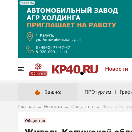
РЕКЛАМА
Новости
Обнинск
ПРОтуризм
Граф
Важно:
Главная
Новости
Общество
Житель Калуж
→
→
→
Общество