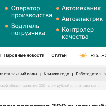
Народные новости
Статьи
+25...+
ик отключений воды
Клиника года
Работодатель г
ской области заплатил 300 тысяч рублей за разглашение нало