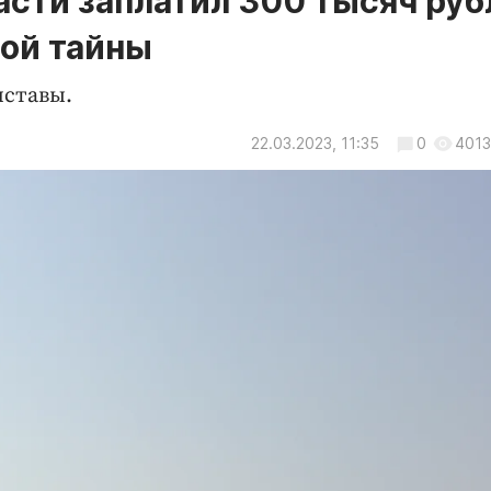
сти заплатил 300 тысяч руб
вой тайны
ставы.
22.03.2023, 11:35
0
4013