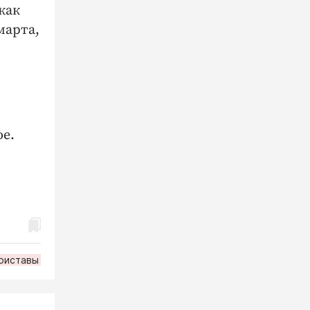
как
марта,
ое.
риставы