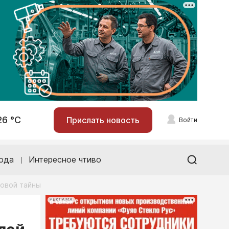
26 °С
Прислать новость
Войти
ода
Интересное чтиво
говой тайны
РЕКЛАМА