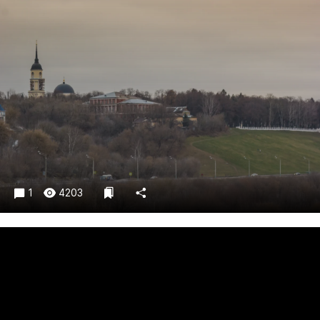
Криминал
Культура
Недвижимость и ЖКХ
Образование
Общество
Погода
Праздники
Происшествия
Спорт
1
4203
Экономика и бизнес
ПРОЕКТЫ
Блоги
Издания
Медиаперсона