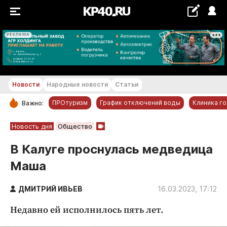
РЕКЛАМА
+20...+21 °С
Новости
Народные новости
Статьи
ПРОтуризм
График отключений воды
Клиника г
Важно:
РУБРИКИ
Новость дня
Общество
Обнинск
В Калуге проснулась медведица
Новости компаний
Маша
Статьи
Народные новости
ДМИТРИЙ ИВЬЕВ
16.03.2023, 17:12
Авто и транспорт
Недавно ей исполнилось пять лет.
Благоустройство