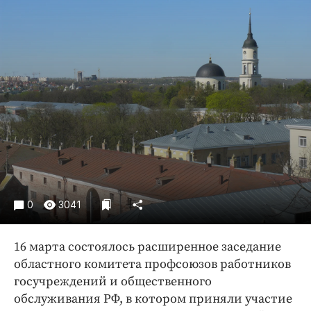
Криминал
Культура
Недвижимость и ЖКХ
Образование
Общество
Погода
Праздники
Происшествия
Спорт
Экономика и бизнес
0
3041
ПРОЕКТЫ
16 марта состоялось расширенное заседание
Блоги
областного комитета профсоюзов работников
Издания
госучреждений и общественного
Медиаперсона
обслуживания РФ, в котором приняли участие