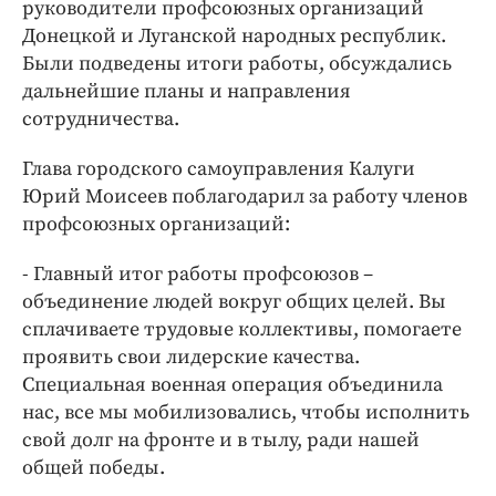
Интересное чтиво
руководители профсоюзных организаций
Донецкой и Луганской народных республик.
Клиника года
Были подведены итоги работы, обсуждались
Бренд года
дальнейшие планы и направления
Работодатель года
сотрудничества.
Глава городского самоуправления Калуги
Юрий Моисеев поблагодарил за работу членов
профсоюзных организаций:
- Главный итог работы профсоюзов –
объединение людей вокруг общих целей. Вы
сплачиваете трудовые коллективы, помогаете
проявить свои лидерские качества.
Специальная военная операция объединила
нас, все мы мобилизовались, чтобы исполнить
свой долг на фронте и в тылу, ради нашей
общей победы.