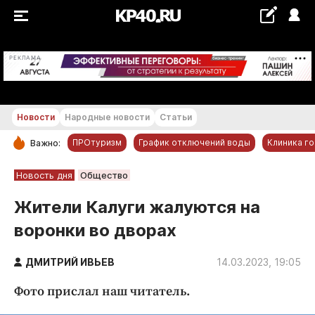
+22...+23 °С
РЕКЛАМА
Новости
Народные новости
Статьи
ПРОтуризм
График отключений воды
Клиника г
Важно:
РУБРИКИ
Новость дня
Общество
Обнинск
Жители Калуги жалуются на
Новости компаний
воронки во дворах
Статьи
Народные новости
ДМИТРИЙ ИВЬЕВ
14.03.2023, 19:05
Авто и транспорт
Фото прислал наш читатель.
Благоустройство