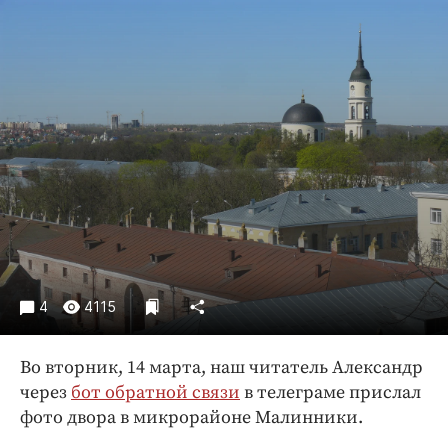
Криминал
Культура
Недвижимость и ЖКХ
Образование
Общество
Погода
Праздники
Происшествия
Спорт
Экономика и бизнес
4
4115
ПРОЕКТЫ
Блоги
Во вторник, 14 марта, наш читатель Александр
через
бот обратной связи
в телеграме прислал
Издания
фото двора в микрорайоне Малинники.
Медиаперсона