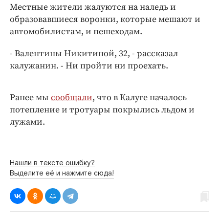
Интересное чтиво
Местные жители жалуются на наледь и
Клиника года
образовавшиеся воронки, которые мешают и
автомобилистам, и пешеходам.
Бренд года
Работодатель года
- Валентины Никитиной, 32, - рассказал
калужанин. - Ни пройти ни проехать.
Ранее мы
сообщали
, что в Калуге началось
потепление и тротуары покрылись льдом и
лужами.
Нашли в тексте ошибку?
Выделите её и нажмите сюда!