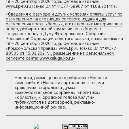
18 – 20 сентября 2026 года. Сетевое издание
www.kp40.ru (св-во Эл № ФС77-58967 от 11.08.2014г.)
»
«
Сведения о размере и других условиях оплаты услуг по
размещению на страницах сетевого издания для
размещения предвыборных, агитационных материалов в
период избирательной кампании по выборам в
Государственную Думу Федерального Собрания
Российской Федерации девятого созыва, назначенных на
18 – 20 сентября 2026 года. Сетевое издание
«Комсомольская правда» www.kp.ru (св-во Эл № ФС77-
80505 от 15.03.2021г.), размещение на региональном
сегменте сайта: www.kaluga.kp.ru
»
Новости, размещенные в рубриках «
Новости
компаний
» и «
Новости партнеров
» с тегами
«реклама», «городская дума»,
«законодательное собрание», «политика»,
«область», «Городской голова Калуги»
публикуются на договорной, рекламно-
информационной основе.