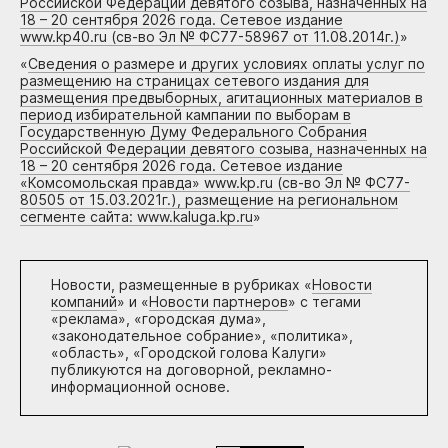
Российской Федерации девятого созыва, назначенных на
18 – 20 сентября 2026 года. Сетевое издание
www.kp40.ru (св-во Эл № ФС77-58967 от 11.08.2014г.)
»
«
Сведения о размере и других условиях оплаты услуг по
размещению на страницах сетевого издания для
размещения предвыборных, агитационных материалов в
период избирательной кампании по выборам в
Государственную Думу Федерального Собрания
Российской Федерации девятого созыва, назначенных на
18 – 20 сентября 2026 года. Сетевое издание
«Комсомольская правда» www.kp.ru (св-во Эл № ФС77-
80505 от 15.03.2021г.), размещение на региональном
сегменте сайта: www.kaluga.kp.ru
»
Новости, размещенные в рубриках «
Новости
компаний
» и «
Новости партнеров
» с тегами
«реклама», «городская дума»,
«законодательное собрание», «политика»,
«область», «Городской голова Калуги»
публикуются на договорной, рекламно-
информационной основе.