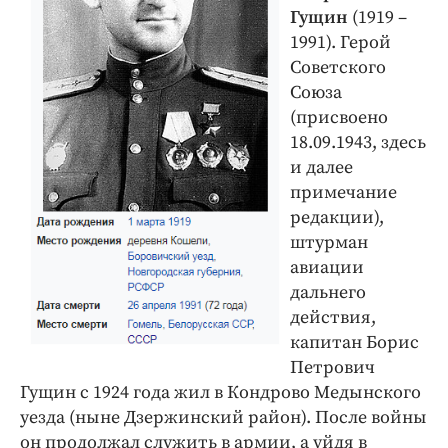
Гущин
(1919 –
1991). Герой
Советского
Союза
(присвоено
18.09.1943, здесь
и далее
примечание
редакции),
штурман
авиации
дальнего
действия,
капитан Борис
Петрович
Гущин с 1924 года жил в Кондрово Медынского
уезда (ныне Дзержинский район). После войны
он продолжал служить в армии, а уйдя в