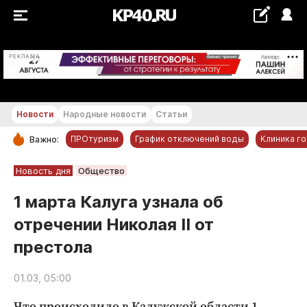
+18...+19 °С
РЕКЛАМА
Новости
Народные новости
Статьи
ПРОтуризм
График отключений воды
Клиника г
Важно:
РУБРИКИ
Новость дня
Общество
Обнинск
1 марта Калуга узнала об
Новости компаний
отречении Николая II от
Статьи
престола
Народные новости
Авто и транспорт
01.03, 05:00
Благоустройство
Что происходило в Калужской области 1