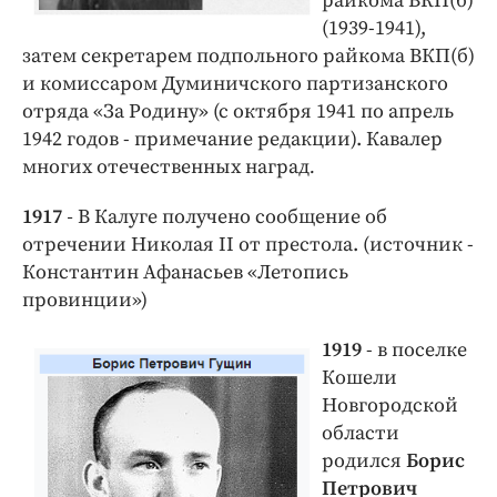
райкома ВКП(б)
(1939-1941),
затем секретарем подпольного райкома ВКП(б)
и комиссаром Думиничского партизанского
отряда «За Родину» (с октября 1941 по апрель
1942 годов - примечание редакции). Кавалер
многих отечественных наград
.
1917
-
В Калуге получено сообщение об
отречении Николая II от престола. (источник -
Константин Афанасьев «Летопись
провинции»)
1919
- в поселке
Кошели
Новгородской
области
родился
Борис
Петрович