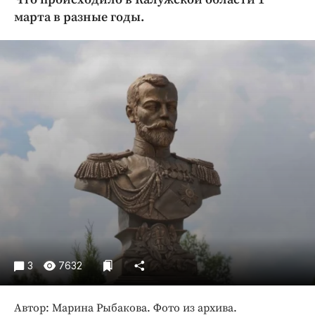
Криминал
марта в разные годы.
Культура
Недвижимость и ЖКХ
Образование
Общество
Погода
Праздники
Происшествия
Спорт
Экономика и бизнес
ПРОЕКТЫ
Блоги
3
7632
Издания
Медиаперсона
Автор: Марина Рыбакова. Фото из архива.