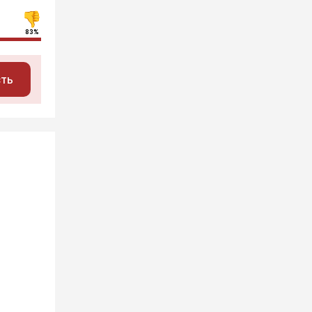
83%
сть