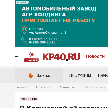
РЕКЛАМА
Новости
Обнинск
ПРОтуризм
Граф
Важно:
Главная
Новости
Общество
В Калужской 
→
→
→
Общество