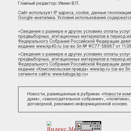
Главный редактор: Ивкин В.П.
Сайт использует IP адреса, cookie, данные геолокации
Google-анатилика. Условия использования содержатс
«
Сведения о размере и других условиях оплаты услу
предвыборных, агитационных материалов в период и
Федерального Собрания Российской Федерации девято
издание www.kp40.ru (св-во Эл № ФС77-58967 от 11.08
«
Сведения о размере и других условиях оплаты услу
предвыборных, агитационных материалов в период и
Федерального Собрания Российской Федерации девято
издание «Комсомольская правда» www.kp.ru (св-во Эл
сегменте сайта: www.kaluga.kp.ru
»
Новости, размещенные в рубриках «
Новости ком
дума», «законодательное собрание», «политика»,
договорной, рекламно-информационной основе.