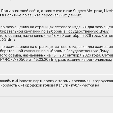
 Пользователей сайта, а также счетчики Яндекс.Метрика, Livein
я в Политике по защите персональных данных.
г по размещению на страницах сетевого издания для размеще
збирательной кампании по выборам в Государственную Думу
го созыва, назначенных на 18 – 20 сентября 2026 года. Сете
.2014г.)
»
г по размещению на страницах сетевого издания для размеще
збирательной кампании по выборам в Государственную Думу
го созыва, назначенных на 18 – 20 сентября 2026 года. Сете
 № ФС77-80505 от 15.03.2021г.), размещение на региональном
паний
» и «
Новости партнеров
» с тегами «реклама», «городская
 «область», «Городской голова Калуги» публикуются на