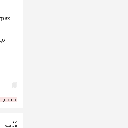
трех
до
бщество
77
оценили