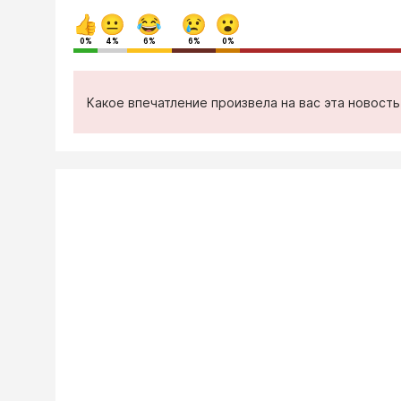
0%
4%
6%
6%
0%
Какое впечатление произвела на вас эта новост