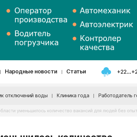
Народные новости
Статьи
+22...+
ик отключений воды
Клиника года
Работодатель г
области уменьшилось количество вакансий для людей без опы