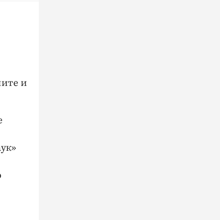
пите и
е
аук»
о