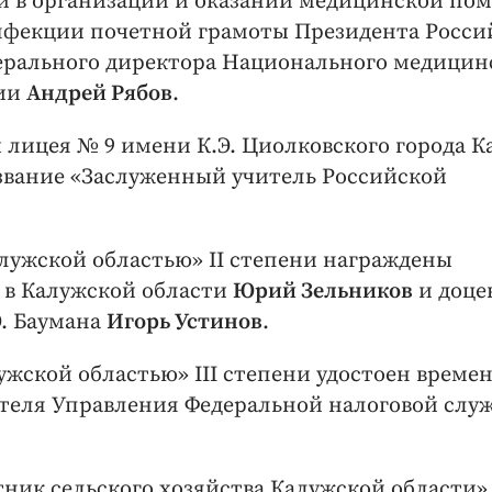
и в организации и оказании медицинской по
нфекции почетной грамоты Президента Росси
нерального директора Национального медицин
гии
Андрей Рябов
.
 лицея № 9 имени К.Э. Циолковского города К
звание «Заслуженный учитель Российской
алужской областью» II степени награждены
 в Калужской области
Юрий Зельников
и доце
. Баумана
Игорь Устинов
.
ужской областью» III степени удостоен време
еля Управления Федеральной налоговой слу
ник сельского хозяйства Калужской области» 