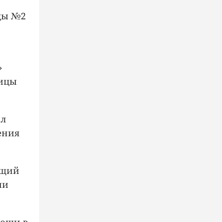
цы №2
»
ницы
ил
ения
ущий
ии