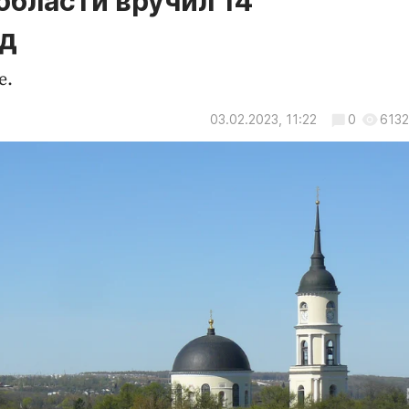
области вручил 14
ад
е.
03.02.2023, 11:22
0
6132