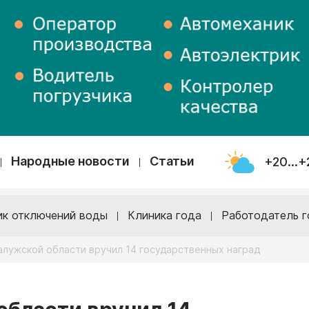
Народные новости
Статьи
+20...+
ик отключений воды
Клиника года
Работодатель г
алужской области вручил 14 государственных наград