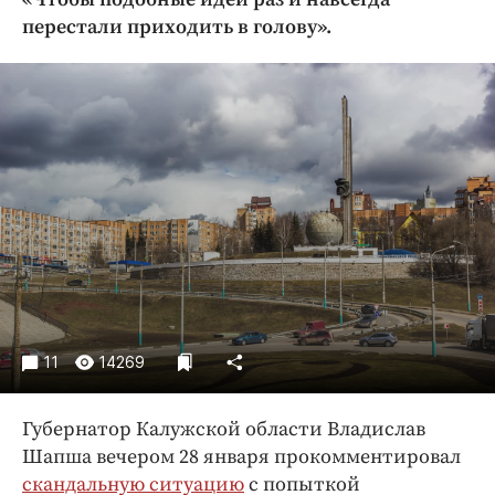
Криминал
перестали приходить в голову».
Культура
Недвижимость и ЖКХ
Образование
Общество
Погода
Праздники
Происшествия
Спорт
Экономика и бизнес
ПРОЕКТЫ
11
14269
Блоги
Губернатор Калужской области Владислав
Издания
Шапша вечером 28 января прокомментировал
Медиаперсона
скандальную ситуацию
с попыткой