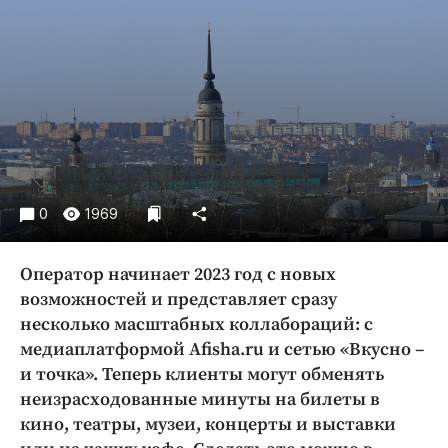
Криминал
Культура
Недвижимость и ЖКХ
Образование
Общество
Погода
Праздники
0
1969
Происшествия
Спорт
Оператор начинает 2023 год с новых
Экономика и бизнес
возможностей и представляет сразу
ПРОЕКТЫ
несколько масштабных коллабораций: с
медиаплатформой Afisha.ru и сетью «Вкусно –
Блоги
и точка». Теперь клиенты могут обменять
Издания
неизрасходованные минуты на билеты в
Медиаперсона
кино, театры, музеи, концерты и выставки