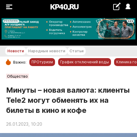
РЕКЛАМА
+26...+27 °С
Новости
Народные новости
Статьи
ПРОтуризм
График отключений воды
Клиника г
Важно:
РУБРИКИ
Общество
Обнинск
Минуты – новая валюта: клиенты
Новости компаний
Tele2 могут обменять их на
Статьи
билеты в кино и кофе
Народные новости
Авто и транспорт
26.01.2023, 10:20
Благоустройство