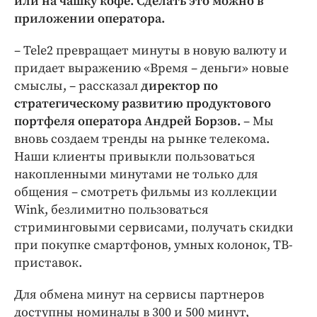
или на чашку кофе. Сделать это можно в
Интересное чтиво
приложении оператора.
Клиника года
Бренд года
– Tele2 превращает минуты в новую валюту и
Работодатель года
придает выражению «Время – деньги» новые
смыслы, – рассказал
директор по
стратегическому развитию продуктового
портфеля оператора Андрей Борзов.
– Мы
вновь создаем тренды на рынке телекома.
Наши клиенты привыкли пользоваться
накопленными минутами не только для
общения – смотреть фильмы из коллекции
Wink, безлимитно пользоваться
стриминговыми сервисами, получать скидки
при покупке смартфонов, умных колонок, ТВ-
приставок.
Для обмена минут на сервисы партнеров
доступны номиналы в 300 и 500 минут,