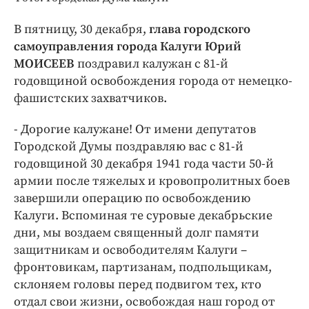
Интересное чтиво
Клиника года
В пятницу, 30 декабря,
глава городского
Бренд года
самоуправления города Калуги Юрий
МОИСЕЕВ
поздравил калужан с 81-й
Работодатель года
годовщиной освобождения города от немецко-
фашистских захватчиков.
- Дорогие калужане! От имени депутатов
Городской Думы поздравляю вас с 81-й
годовщиной 30 декабря 1941 года части 50-й
армии после тяжелых и кровопролитных боев
завершили операцию по освобождению
Калуги. Вспоминая те суровые декабрьские
дни, мы воздаем священный долг памяти
защитникам и освободителям Калуги –
фронтовикам, партизанам, подпольщикам,
склоняем головы перед подвигом тех, кто
отдал свои жизни, освобождая наш город от