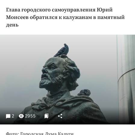
Криминал
Глава городского самоуправления Юрий
Культура
Моисеев обратился к калужанам в памятный
Недвижимость и ЖКХ
день
Образование
Общество
Погода
Праздники
Происшествия
Спорт
Экономика и бизнес
ПРОЕКТЫ
Блоги
2
2955
Издания
Медиаперсона
Фото: Городская Дума Калуги