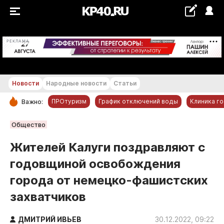
+23...+24 °С
РЕКЛАМА
Новости
Народные новости
Статьи
ПРОтуризм
График отключений воды
Клиника г
Важно:
РУБРИКИ
Общество
Обнинск
Жителей Калуги поздравляют с
Новости компаний
годовщиной освобождения
Статьи
города от немецко-фашистских
Народные новости
захватчиков
Авто и транспорт
Благоустройство
ДМИТРИЙ ИВЬЕВ
30.12.2022, 09:22