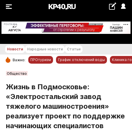
+28...+29 °С
РЕКЛАМА
Новости
Народные новости
Статьи
ПРОтуризм
График отключений воды
Клиника г
Важно:
РУБРИКИ
Общество
Обнинск
Жизнь в Подмосковье:
Новости компаний
«Электростальский завод
Статьи
тяжелого машиностроения»
Народные новости
реализует проект по поддержке
Авто и транспорт
начинающих специалистов
Благоустройство