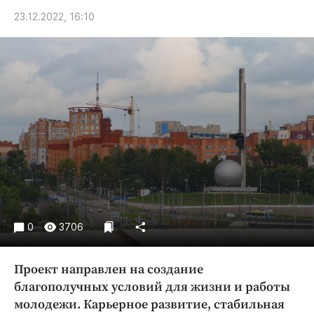
Криминал
23.12.2022, 16:10
Культура
Недвижимость и ЖКХ
Образование
Общество
Погода
Праздники
Происшествия
Спорт
Экономика и бизнес
ПРОЕКТЫ
0
3706
Блоги
Проект направлен на создание
Издания
благополучных условий для жизни и работы
Медиаперсона
молодежи. Карьерное развитие, стабильная