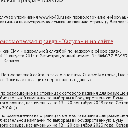
ьская правда – Калуга»
случае упоминания www.kp40.ru как первоисточника информаци
 активная индексируемая ссылка на главную страницу без зак
мсомольская правда - Калуга» и на сайте
н как СМИ Федеральной службой по надзору в сфере связи,
 11 августа 2014 г. Регистрационный номер: Эл №ФС77-58967
– Калуга»
 Пользователей сайта, а также счетчики Яндекс.Метрика, Livein
я в Политике по защите персональных данных.
г по размещению на страницах сетевого издания для размеще
збирательной кампании по выборам в Государственную Думу
го созыва, назначенных на 18 – 20 сентября 2026 года. Сете
.2014г.)
»
г по размещению на страницах сетевого издания для размеще
збирательной кампании по выборам в Государственную Думу
го созыва, назначенных на 18 – 20 сентября 2026 года. Сете