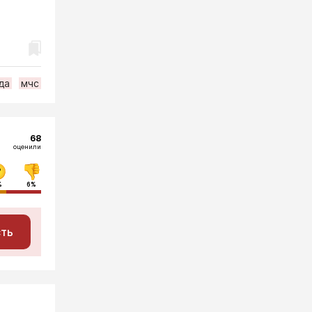
да
мчс
68
оценили
%
6%
сть