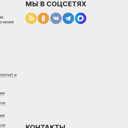
МЫ В СОЦСЕТЯХ
и.
лючения
ternet и
ния
вое
ния
вое
КОНТАКТЫ