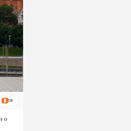
ОК
н о