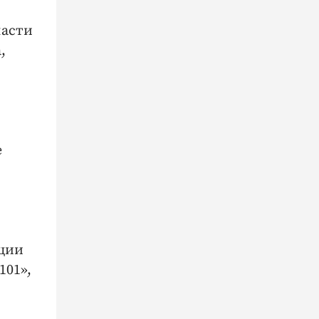
ласти
,
е
ации
101»,