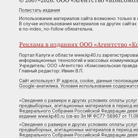
© 2007–2026. ООО «Агентство «Комсомол
Полистать издания
Использование материалов сайта возможно только в 
В случае использования материалов на других сайтах
в no-index, no-follow обязательна.
Реклама в изданиях ООО «Агентство «Ко
Портал Калуги и области www.kp40.ru зарегистрирова
информационных технологий и массовых коммуникаций
Учредитель: ООО «Агентство «Комсомольская правда 
Главный редактор: Ивкин В.П.
Сайт использует IP адреса, cookie, данные геолокации
Google-анатилика. Условия использования содержатс
«
Сведения о размере и других условиях оплаты услу
предвыборных, агитационных материалов в период и
Федерального Собрания Российской Федерации девято
издание www.kp40.ru (св-во Эл № ФС77-58967 от 11.08
«
Сведения о размере и других условиях оплаты услу
предвыборных, агитационных материалов в период и
Федерального Собрания Российской Федерации девято