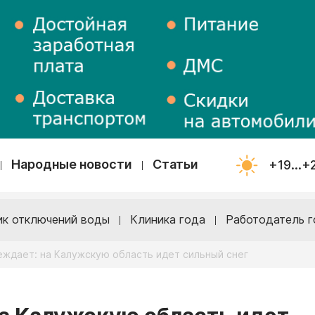
Народные новости
Статьи
+19...+
ик отключений воды
Клиника года
Работодатель г
ждает: на Калужскую область идет сильный снег