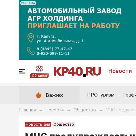
РЕКЛАМА
Новости
Обнинск
ПРОтуризм
Граф
Важно:
Главная
Новости
Общество
МЧС предупре
→
→
→
Новость дня
Общество