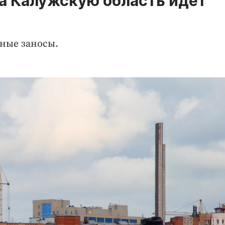
а Калужскую область идет
жные заносы.