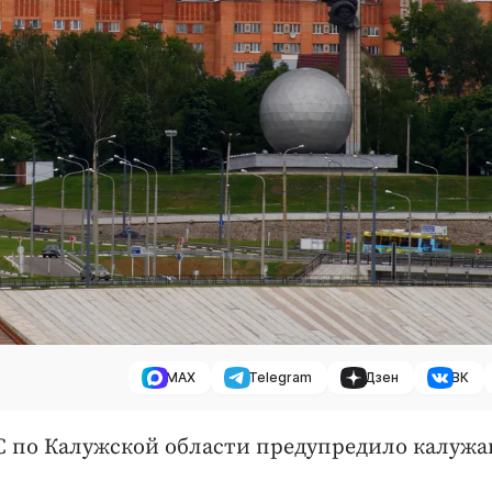
MAX
Telegram
Дзен
ВК
ЧС по Калужской области предупредило калужа