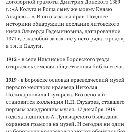
договорной грамоты Дмитрия Донского 1389
г.: «А Колуга и Роща сыну же моему Князю
Андрею …». И он оказался прав. Позднее
историки обнаружили послание литовского
князя Ольгерда Гедеминовича, датированное
1371 г, с жалобой за взятие у него ряда городов,
в т.ч. и Калуги.
1912
– в селе Ильинское Боровского уезда
открылась земская общественная библиотека.
1919
- в Боровске основан краеведческий музей
первого местного краеведа Николая
Поликарповича Глухарева. Его основой
становится коллекция Н.П. Глухарев, ставшего
первым заведующим музея. 17 декабря 1919
года за подписью А. Луначарского была дана
охранная грамота на музей. И сегодня ни один
из боровских краеведов не может обойтись без