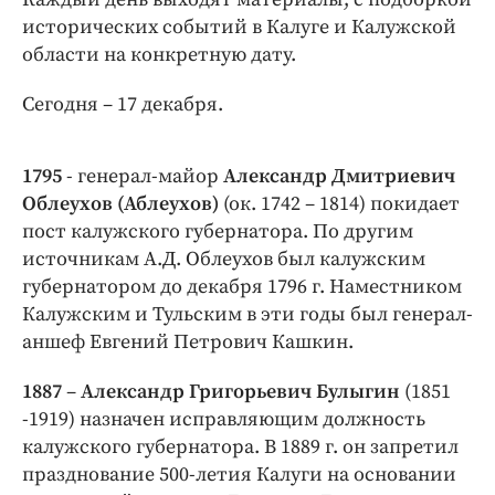
Интересное чтиво
исторических событий в Калуге и Калужской
Клиника года
области на конкретную дату.
Бренд года
Сегодня – 17 декабря.
Работодатель года
1795
- генерал-майор
Александр Дмитриевич
Облеухов (Аблеухов)
(ок. 1742 – 1814) покидает
пост калужского губернатора. По другим
источникам А.Д. Облеухов был калужским
губернатором до декабря 1796 г. Наместником
Калужским и Тульским в эти годы был генерал-
аншеф Евгений Петрович Кашкин.
1887
–
Александр Григорьевич Булыгин
(1851
-1919) назначен исправляющим должность
калужского губернатора. В 1889 г. он запретил
празднование 500-летия Калуги на основании