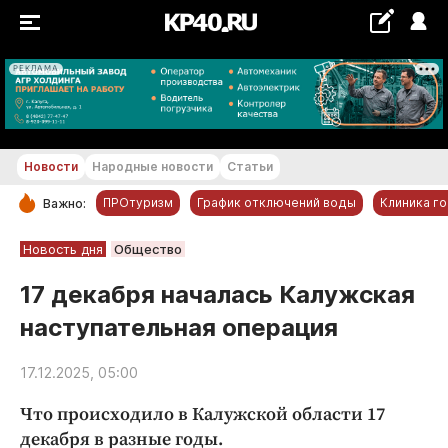
РЕКЛАМА
+22...+23 °С
Новости
Народные новости
Статьи
ПРОтуризм
График отключений воды
Клиника г
Важно:
РУБРИКИ
Новость дня
Общество
Обнинск
17 декабря началась Калужская
Новости компаний
наступательная операция
Статьи
Народные новости
17.12.2025, 05:00
Авто и транспорт
Что происходило в Калужской области 17
Благоустройство
декабря в разные годы.