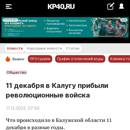
РЕКЛАМА
+19...+20 °С
Новости
Народные новости
Статьи
ПРОтуризм
График отключений воды
Клиника г
Важно:
РУБРИКИ
Общество
Обнинск
11 декабря в Калугу прибыли
Новости компаний
революционные войска
Статьи
Народные новости
11.12.2022, 07:50
Авто и транспорт
Что происходило в Калужской области 11
Благоустройство
декабря в разные годы.