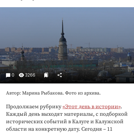
Криминал
Культура
Недвижимость и ЖКХ
Образование
Общество
Погода
Праздники
Происшествия
0
3266
Спорт
Экономика и бизнес
Автор: Марина Рыбакова. Фото из архива.
ПРОЕКТЫ
Продолжаем рубрику
«Этот день в истории»
.
Блоги
Каждый день выходят материалы, с подборкой
Издания
исторических событий в Калуге и Калужской
Медиаперсона
области на конкретную дату. Сегодня – 11