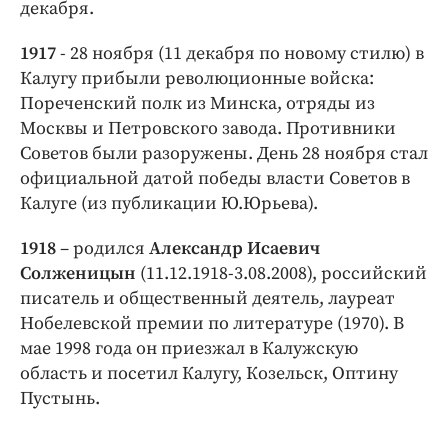
Интересное чтиво
декабря.
Клиника года
1917
- 28 ноября (11 декабря по новому стилю) в
Бренд года
Калугу прибыли революционные войска:
Работодатель года
Пореченский полк из Минска, отряды из
Москвы и Петровского завода. Противники
Советов были разоружены. День 28 ноября стал
официальной датой победы власти Советов в
Калуге (из публикации Ю.Юрьева).
1918
– родился
Александр Исаевич
Солженицын
(11.12.1918-3.08.2008), российский
писатель и общественный деятель, лауреат
Нобелевской премии по литературе (1970). В
мае 1998 года он приезжал в Калужскую
область и посетил Калугу, Козельск, Оптину
Пустынь.