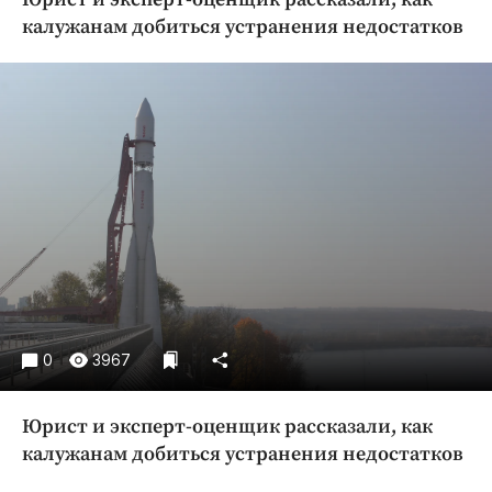
Криминал
калужанам добиться устранения недостатков
Культура
Недвижимость и ЖКХ
Образование
Общество
Погода
Праздники
Происшествия
Спорт
Экономика и бизнес
ПРОЕКТЫ
0
3967
Блоги
Юрист и эксперт-оценщик рассказали, как
Издания
калужанам добиться устранения недостатков
Медиаперсона