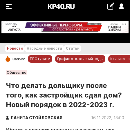
+19...+20 °С
РЕКЛАМА
Новости
Народные новости
Статьи
ПРОтуризм
График отключений воды
Клиника г
Важно:
РУБРИКИ
Общество
Обнинск
Что делать дольщику после
Новости компаний
того, как застройщик сдал дом?
Статьи
Новый порядок в 2022-2023 г.
Народные новости
Авто и транспорт
ЛАНИТА СТОЙЛОВСКАЯ
16.11.2022, 13:00
Благоустройство
Юрист и эксперт-оценщик рассказали, как