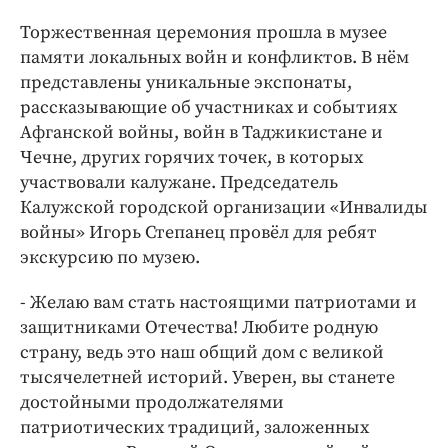
Интересное чтиво
Торжественная церемония прошла в музее
Клиника года
памяти локальных войн и конфликтов. В нём
Бренд года
представлены уникальные экспонаты,
Работодатель года
рассказывающие об участниках и событиях
Афганской войны, войн в Таджикистане и
Чечне, других горячих точек, в которых
участвовали калужане. Председатель
Калужской городской организации «Инвалиды
войны» Игорь Степанец провёл для ребят
экскурсию по музею.
- Желаю вам стать настоящими патриотами и
защитниками Отечества! Любите родную
страну, ведь это наш общий дом с великой
тысячелетней историй. Уверен, вы станете
достойными продолжателями
патриотических традиций, заложенных