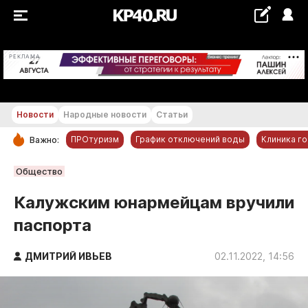
+22...+23 °С
РЕКЛАМА
Новости
Народные новости
Статьи
ПРОтуризм
График отключений воды
Клиника г
Важно:
РУБРИКИ
Общество
Обнинск
Калужским юнармейцам вручили
Новости компаний
паспорта
Статьи
Народные новости
ДМИТРИЙ ИВЬЕВ
02.11.2022, 14:56
Авто и транспорт
Благоустройство