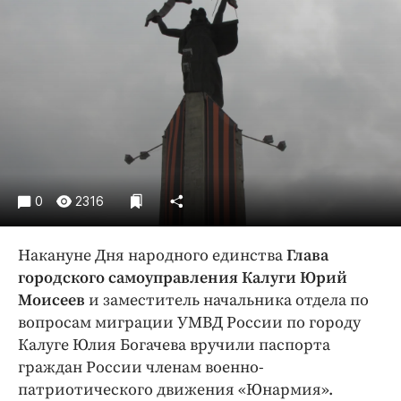
Криминал
Культура
Недвижимость и ЖКХ
Образование
Общество
Погода
Праздники
Происшествия
0
2316
Спорт
Экономика и бизнес
Накануне Дня народного единства
Глава
городского самоуправления Калуги Юрий
ПРОЕКТЫ
Моисеев
и заместитель начальника отдела по
вопросам миграции УМВД России по городу
Блоги
Калуге Юлия Богачева вручили паспорта
Издания
граждан России членам военно-
Медиаперсона
патриотического движения «Юнармия».