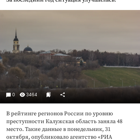
Криминал
Культура
Недвижимость и ЖКХ
Образование
Общество
Погода
Праздники
Происшествия
Спорт
Экономика и бизнес
0
3464
ПРОЕКТЫ
В рейтинге регионов России по уровню
Блоги
преступности Калужская область заняла 48
Издания
место. Такие данные в понедельник, 31
Медиаперсона
октября, опубликовало агентство «РИА