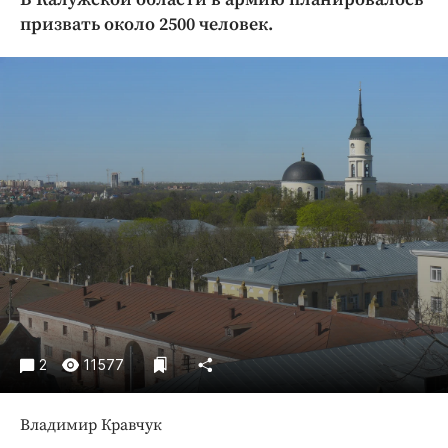
Криминал
призвать около 2500 человек.
Культура
Недвижимость и ЖКХ
Образование
Общество
Погода
Праздники
Происшествия
Спорт
Экономика и бизнес
ПРОЕКТЫ
Блоги
2
11577
Издания
Медиаперсона
Владимир Кравчук