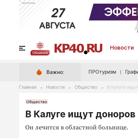
РЕКЛАМА
Новости
Обнинск
ПРОтуризм
Граф
Важно:
Главная
Новости
Общество
В Калуге ищу
→
→
→
Общество
В Калуге ищут доноров
Он лечится в областной больнице.