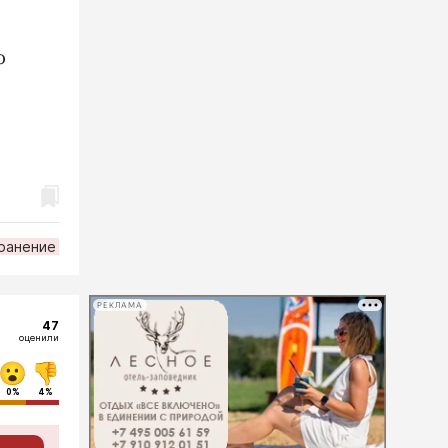
о
ранение
РЕКЛАМА
47
оценили
0%
4%