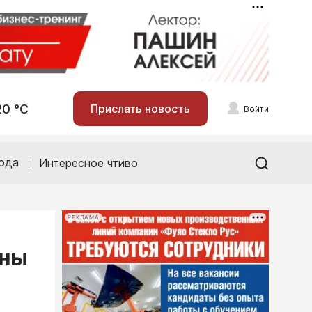
20 °С
Прислать новость
Войти
ода
Интересное чтиво
РЕКЛАМА
ины