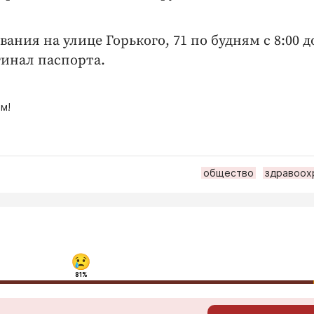
ния на улице Горького, 71 по будням с 8:00 д
гинал паспорта.
м!
общество
здравоох
81%