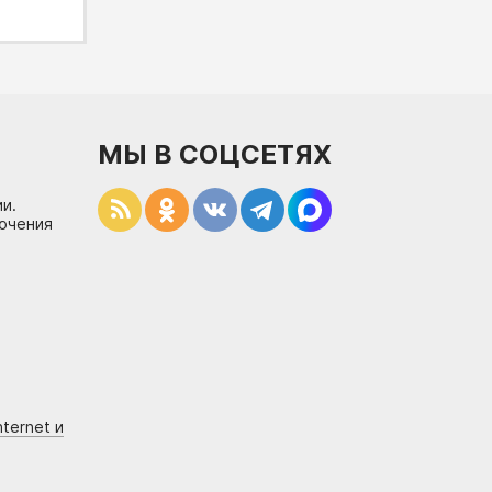
МЫ В СОЦСЕТЯХ
и.
лючения
ternet и