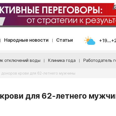
Народные новости
Статьи
+19...+
ик отключений воды
Клиника года
Работодатель г
т доноров крови для 62-летнего мужчины
 крови для 62-летнего мужч