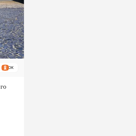
ОК
его