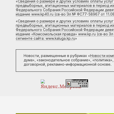
«
Сведения о размере и других условиях оплаты услу
предвыборных, агитационных материалов в период и
Федерального Собрания Российской Федерации девято
издание www.kp40.ru (св-во Эл № ФС77-58967 от 11.08
«
Сведения о размере и других условиях оплаты услу
предвыборных, агитационных материалов в период и
Федерального Собрания Российской Федерации девято
издание «Комсомольская правда» www.kp.ru (св-во Эл
сегменте сайта: www.kaluga.kp.ru
»
Новости, размещенные в рубриках «
Новости ком
дума», «законодательное собрание», «политика»,
договорной, рекламно-информационной основе.