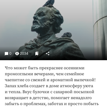
Криминал
Культура
Недвижимость и ЖКХ
Образование
Общество
Погода
Праздники
Происшествия
0
2034
Спорт
Что может быть прекраснее осенними
Экономика и бизнес
промозглыми вечерами, чем семейное
ПРОЕКТЫ
чаепитие со свежей и ароматной выпечкой!
Запах хлеба создает в доме атмосферу уюта
Блоги
и тепла. Вкус булочки с сахарной посыпкой
Издания
возвращает в детство, помогает ненадолго
Медиаперсона
забыть о проблемах, заботах и просто побыть