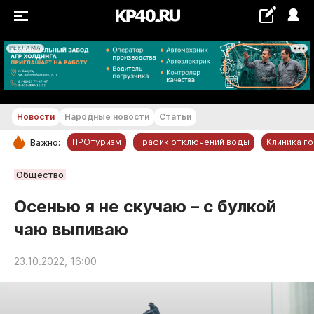
РЕКЛАМА
+28...+29 °С
Новости
Народные новости
Статьи
ПРОтуризм
График отключений воды
Клиника г
Важно:
РУБРИКИ
Общество
Обнинск
Осенью я не скучаю – с булкой
Новости компаний
чаю выпиваю
Статьи
Народные новости
23.10.2022, 16:00
Авто и транспорт
Благоустройство