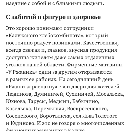
Интересное чтиво
наедине с собой и с близкими людьми.
Клиника года
С заботой о фигуре и здоровье
Бренд года
Это хорошо понимают сотрудники
Работодатель года
«Калужского хлебокомбината», который
постоянно радует новинками. Качественная,
всегда свежая и, главное, вкусная продукция
доступна жителям даже самых отдаленных
уголков нашей области. Фирменные магазины
«У Ржаника» один за другим открываются
в разных ее районах. На сегодняшний день
«Ржаник» распахнул свои двери для жителей
Людинова, Думиничей, Сухиничей, Мосальска,
Юхнова, Тарусы, Медыни, Бабынино,
Козельска, Перемышля, Воскресенского,
Сосенскоого, Воротынска, сел Льва Толстого
и Кудиново. И это не говоря о многочисленных
фирменных магазинах в Калуге.