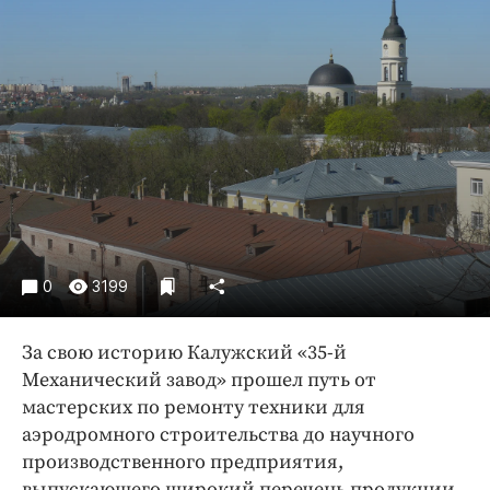
Криминал
Культура
Недвижимость и ЖКХ
Образование
Общество
Погода
Праздники
Происшествия
Спорт
0
3199
Экономика и бизнес
За свою историю Калужский «35-й
ПРОЕКТЫ
Механический завод» прошел путь от
Блоги
мастерских по ремонту техники для
Издания
аэродромного строительства до научного
производственного предприятия,
Медиаперсона
выпускающего широкий перечень продукции