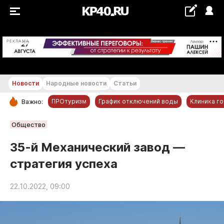
+17...+18 °С
РЕКЛАМА
Новости
Народные новости
Статьи
ПРОтуризм
График отключений воды
Клиника г
Важно:
РУБРИКИ
Общество
Обнинск
35-й Механический завод —
Новости компаний
стратегия успеха
Статьи
Народные новости
22.10.2022, 09:00
Авто и транспорт
Благоустройство