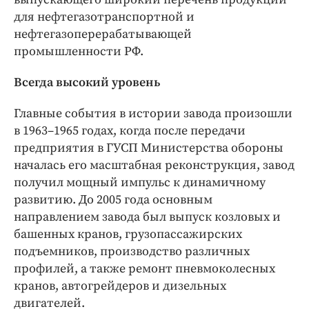
Интересное чтиво
для нефтегазотранспортной и
Клиника года
нефтегазоперерабатывающей
Бренд года
промышленности РФ.
Работодатель года
Всегда высокий уровень
Главные события в истории завода произошли
в 1963–1965 годах, когда после передачи
предприятия в ГУСП Министерства обороны
началась его масштабная реконструкция, завод
получил мощный импульс к динамичному
развитию. До 2005 года основным
направлением завода был выпуск козловых и
башенных кранов, грузопассажирских
подъемников, производство различных
профилей, а также ремонт пневмоколесных
кранов, автогрейдеров и дизельных
двигателей.