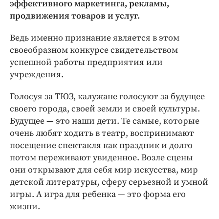
Интересное чтиво
эффективного маркетинга, рекламы,
продвижения товаров и услуг.
Клиника года
Бренд года
Ведь именно признание является в этом
Работодатель года
своеобразном конкурсе свидетельством
успешной работы предприятия или
учреждения.
Голосуя за ТЮЗ, калужане голосуют за будущее
своего города, своей земли и своей культуры.
Будущее — ​это наши дети. Те самые, которые
очень любят ходить в театр, воспринимают
посещение спектакля как праздник и долго
потом переживают увиденное. Возле сцены
они открывают для себя мир искусства, мир
детской литературы, сферу серьезной и умной
игры. А игра для ребенка — ​это форма его
жизни.