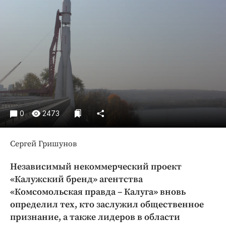
Криминал
Культура
Недвижимость и ЖКХ
Образование
Общество
Погода
Праздники
Происшествия
0
2473
Спорт
Экономика и бизнес
Сергей Гришунов
ПРОЕКТЫ
Независимый некоммерческий проект
«Калужский бренд» агентства
Блоги
«Комсомольская правда – Калуга» вновь
Издания
определил тех, кто заслужил общественное
Медиаперсона
признание, а также лидеров в области