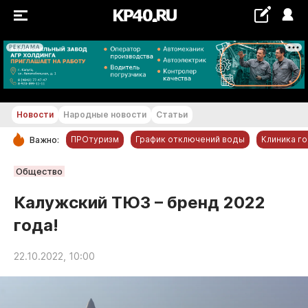
РЕКЛАМА
+19...+20 °С
Новости
Народные новости
Статьи
ПРОтуризм
График отключений воды
Клиника г
Важно:
РУБРИКИ
Общество
Обнинск
Калужский ТЮЗ – бренд 2022
Новости компаний
года!
Статьи
Народные новости
22.10.2022, 10:00
Авто и транспорт
Благоустройство