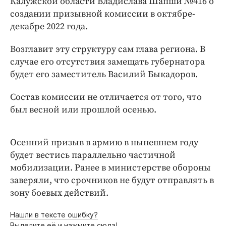
Калужской области Владислава Шапши №416 о
Интересное чтиво
создании призывной комиссии в октябре-
Клиника года
декабре 2022 года.
Бренд года
Работодатель года
Возглавит эту структуру сам глава региона. В
случае его отсутствия замещать губернатора
будет его заместитель Василий Быкадоров.
Состав комиссии не отличается от того, что
был весной или прошлой осенью.
Осенний призыв в армию в нынешнем году
будет вестись параллельно частичной
мобилизации. Ранее в министерстве обороны
заверяли, что срочников не будут отправлять в
зону боевых действий.
Нашли в тексте ошибку?
Выделите её и нажмите сюда!